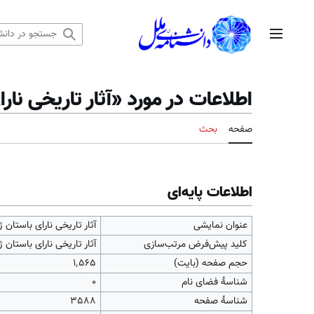
رش
ه
منوی اصلی
حتوا
اطلاعات در مورد «آثار تاریخی نار
صفحه
بحث
اطلاعات پایه‌ای
عنوان نمایشی
آثار تاریخی نارای باستان ژ
کلید پیش‌فرض مرتب‌سازی
آثار تاریخی نارای باستان ژ
حجم صفحه (بایت)
۱٬۵۶۵
شناسهٔ فضای نام
0
شناسهٔ صفحه
3588