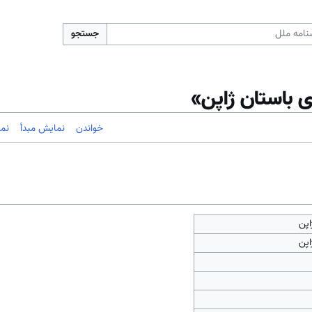
جستجو
ای باستان ژاپن»
خواندن
نمایش مبدأ
نم
اپن
اپن