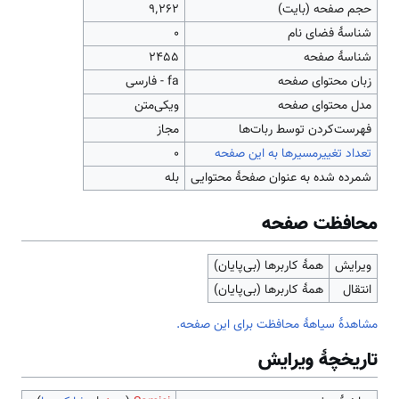
حجم صفحه (بایت)
۹٬۲۶۲
شناسهٔ فضای نام
0
شناسهٔ صفحه
2455
زبان محتوای صفحه
fa - فارسی
مدل محتوای صفحه
ویکی‌متن
‌فهرست‌کردن توسط ربات‌ها
مجاز
تعداد تغییرمسیرها به این صفحه
۰
شمرده شده به عنوان صفحهٔ محتوایی
بله
محافظت صفحه
ویرایش
همهٔ کاربرها (بی‌پایان)
انتقال
همهٔ کاربرها (بی‌پایان)
مشاهدۀ سیاهۀ محافظت برای این صفحه.
تاریخچۀ ویرایش