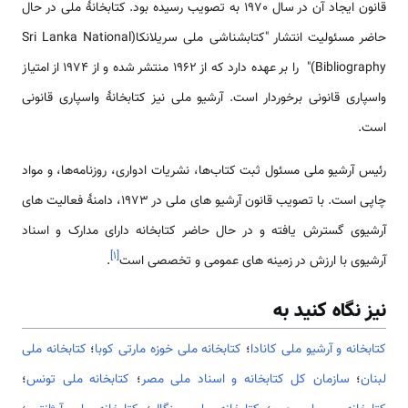
قانون ایجاد آن در سال 1970 به تصویب رسیده بود. کتابخانۀ ملی در حال
حاضر مسئولیت انتشار "کتابشناشی ملی سریلانکا(Sri Lanka National
Bibliography)" را بر عهده دارد که از 1962 منتشر شده و از 1974 از امتیاز
واسپاری قانونی برخوردار است. آرشیو ملی نیز کتابخانۀ واسپاری قانونی
است.
رئیس آرشیو ملی مسئول ثبت کتاب‌ها، نشریات ادواری، روزنامه‌ها، و مواد
چاپی است. با تصویب قانون آرشیو های ملی در 1973، دامنۀ فعالیت های
آرشیوی گسترش یافته و در حال حاضر کتابخانه دارای مدارک و اسناد
]
۱
[
آرشیوی با ارزش در زمینه های عمومی و تخصصی است
.
نیز نگاه کنید به
کتابخانه و آرشیو ملی کانادا
؛
کتابخانه ملی خوزه مارتی کوبا
؛
كتابخانه ملی
لبنان
؛
سازمان کل کتابخانه و اسناد ملی مصر
؛
کتابخانه ملی تونس
؛