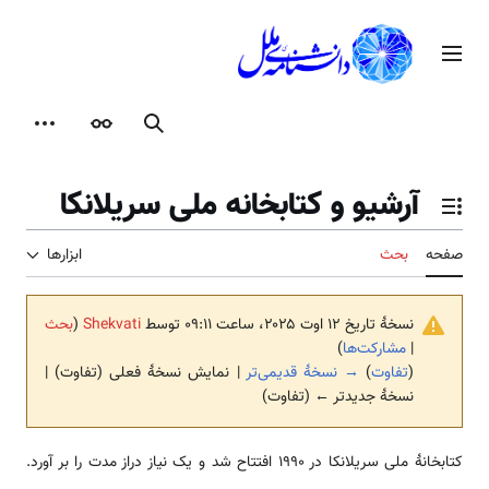
رش
ه
منوی اصلی
حتوا
جستجو
ظاهر
ابزارها
آرشیو و کتابخانه ملی سریلانکا
تغییر وضعیت فهرست محتویات
صفحه
بحث
ابزارها
نسخهٔ تاریخ ‏۱۲ اوت ۲۰۲۵، ساعت ۰۹:۱۱ توسط
Shekvati
(
بحث
|
مشارکت‌ها
)
(
تفاوت
)
→ نسخهٔ قدیمی‌تر
| نمایش نسخهٔ فعلی (تفاوت) |
نسخهٔ جدیدتر ← (تفاوت)
کتابخانۀ ملی سریلانکا در 1990 افتتاح شد و یک نیاز دراز مدت را بر آورد.