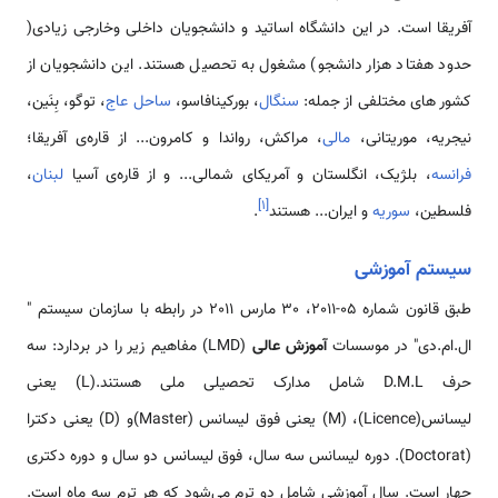
آفریقا است. در این دانشگاه اساتید و دانشجویان داخلی وخارجی زیادی(
حدود هفتاد هزار دانشجو) مشغول به تحصیل هستند. این دانشجویان از
کشور های مختلفی از جمله:
سنگال
، بورکینافاسو،
ساحل عاج
، توگو، بِنَین،
نیجریه، موریتانی،
مالی
، مراکش، رواندا و کامرون... از قاره‌ی آفریقا؛
فرانسه
، بلژیک، انگلستان و آمریکای شمالی... و از قاره‌ی آسیا
لبنان
،
]
۱
[
فلسطین،
سوریه
و ایران... هستند
.
سیستم آموزشی
طبق قانون شماره 05-2011، 30 مارس 2011 در رابطه با سازمان سیستم "
ال.ام.دی" در موسسات
آموزش عالی
(LMD) مفاهیم زیر را در بردارد: سه
حرف D.M.L شامل مدارک تحصیلی ملی هستند.(L) یعنی
لیسانس(Licence)، (M) یعنی فوق لیسانس (Master)و (D) یعنی دکترا
(Doctorat). دوره لیسانس سه سال، فوق لیسانس دو سال و دوره دکتری
چهار است. سال آموزشی شامل دو ترم می‌شود که هر ترم سه ماه است.