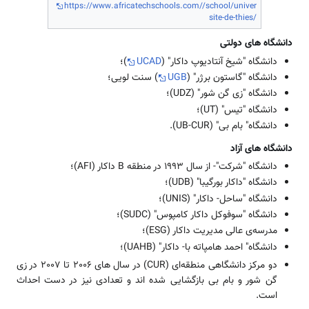
https://www.africatechschools.com//school/univer
site-de-thies/
دانشگاه های دولتی
دانشگاه "شیخ آنتادیوپ داکار" (
UCAD
)؛
دانشگاه "گاستون برژر" (
UGB
) سنت لویی؛
دانشگاه "زی گن شور" (UDZ)؛
دانشگاه "تیس" (UT)؛
دانشگاه" بام بی" (UB-CUR).
دانشگاه های آزاد
دانشگاه "شرکت"- از سال 1993 در منطقه B داکار (AFI)؛
دانشگاه "داکار بورگیبا" (UDB)؛
دانشگاه "ساحل- داکار" (UNIS)؛
دانشگاه "سوفوکل داکار کامپوس" (SUDC)؛
مدرسه‌ی عالی مدیریت داکار (ESG)؛
دانشگاه" احمد هامپاته با- داکار" (UAHB)؛
دو مرکز دانشگاهی منطقه‌ای (CUR) در سال های 2006 تا 2007 در زی
گن شور و بام بی بازگشایی شده اند و تعدادی نیز در دست احداث
است.