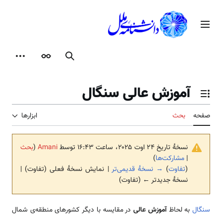
رش
ه
منوی اصلی
حتوا
جستجو
ظاهر
ابزارها
آموزش عالی سنگال
تغییر وضعیت فهرست محتویات
صفحه
بحث
ابزارها
نسخهٔ تاریخ ‏۲۴ اوت ۲۰۲۵، ساعت ۱۶:۴۳ توسط
Amani
(
بحث
|
مشارکت‌ها
)
(
تفاوت
)
→ نسخهٔ قدیمی‌تر
| نمایش نسخهٔ فعلی (تفاوت) |
نسخهٔ جدیدتر ← (تفاوت)
سنگال
به لحاظ
آموزش عالی
در مقایسه با دیگر کشورهای منطقه‌ی شمال