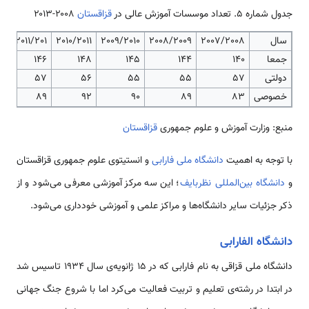
جدول شماره 5. تعداد موسسات آموزش عالی در
قزاقستان
۲۰۰۸-۲۰۱۳
سال
2007/2008
2008/2009
2009/2010
2010/2011
2011/201
01
جمعا
140
144
145
148
146
32
دولتی
57
55
55
56
57
54
خصوصی
83
89
90
92
89
78
منبع: وزارت آموزش و علوم جمهوری
قزاقستان
با توجه به اهمیت
دانشگاه ملی فارابی
و انستیتوی علوم جمهوری قزاقستان
و
دانشگاه بین‌المللی نظربایف
؛ این سه مرکز آموزشی معرفی می‌شود و از
ذکر جزئیات سایر دانشگاه‌ها و مراکز علمی و آموزشی خودداری می‌شود.
دانشگاه الفارابی
دانشگاه ملی قزاقی به نام فارابی که در ۱۵ ژانویه‌ی سال ۱۹۳۴ تاسیس شد
در ابتدا در رشته‌ی تعلیم و تربیت فعالیت می‌کرد اما با شروع جنگ جهانی