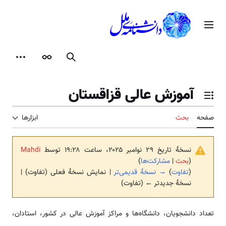
رش
ه
منوی اصلی
حتوا
جستجو
ظاهر
ابزارها
آموزش عالی قزاقستان
تغییر وضعیت فهرست محتویات
صفحه
بحث
ابزارها
نسخهٔ تاریخ ‏۲۹ نوامبر ۲۰۲۵، ساعت ۱۹:۲۸ توسط
Mahdi
(
بحث
|
مشارکت‌ها
)
(
تفاوت
)
→ نسخهٔ قدیمی‌تر
| نمایش نسخهٔ فعلی (تفاوت) |
نسخهٔ جدیدتر ← (تفاوت)
تعداد دانشجویان، دانشگاه‌‌ها و مراکز آموزش عالی در کشور، استادان،