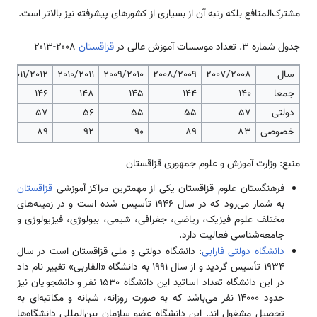
مشترک‌المنافع بلکه رتبه آن از بسیاری از کشورهای پیشرفته نیز بالاتر است.
جدول شماره 3. تعداد موسسات آموزش عالی در
قزاقستان
۲۰۰۸-۲۰۱۳
سال
2007/2008
2008/2009
2009/2010
2010/2011
2011/2012
3
جمعا
140
144
145
148
146
2
دولتی
57
55
55
56
57
4
خصوصی
83
89
90
92
89
8
منبع: وزارت آموزش و علوم جمهوری قزاقستان
فرهنگستان علوم قزاقستان یکی از مهمترین مراکز آموزشی
قزاقستان
به شمار می‌رود که در سال ۱۹۴۶ تأسیس شده است و در زمینه‌های
مختلف علوم فیزیک، ریاضی، جغرافی، شیمی، بیولوژی، فیزیولوژی و
جامعه‌شناسی فعالیت دارد.
دانشگاه دولتی فارابی
: دانشگاه دولتی و ملی قزاقستان است در سال
۱۹۳۴ تأسیس گردید و از سال ۱۹۹۱ به دانشگاه «الفاربی» تغییر نام داد
در این دانشگاه تعداد اساتید این دانشگاه ۱۵۳۰ نفر و دانشجویان نیز
حدود ۱۴۰۰۰ نفر می‌باشد که به صورت روزانه، شبانه و مکاتبه‌ای به
تحصیل مشغول اند. این دانشگاه عضو سازمان بین‌المللی دانشگاه‌ها