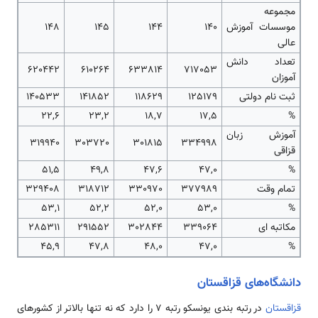
مجموعه
موسسات آموزش
140
144
145
148
عالی
تعداد دانش
620442
610264
633814
717053
آموزان
ثبت نام دولتی
125179
118629
141852
140533
22,6
23,2
18,7
17,5
%
آموزش زبان
319940
303720
301815
334998
قزاقی
51,5
49,8
47,6
47,0
%
تمام وقت
377989
330970
318712
329408
53,1
52,2
52,0
53,0
%
مکاتبه ای
339064
302844
291552
285311
45,9
47,8
48,0
47,0
%
دانشگاه‌های قزاقستان
قزاقستان
در رتبه بندی یونسکو رتبه ۷ را دارد که نه تنها بالاتر از کشورهای