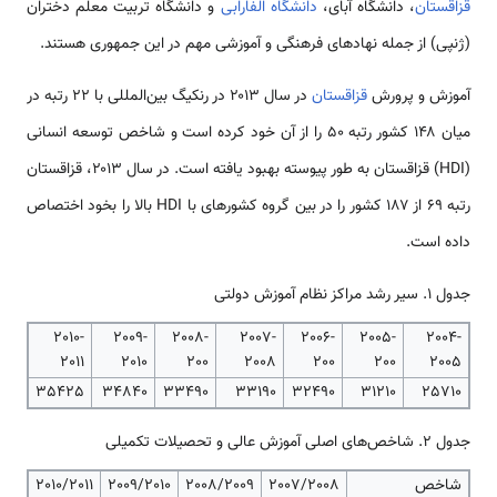
قزاقستان
، دانشگاه آبای،
دانشگاه الفارابی
و دانشگاه تربیت معلم دختران
(ژنپی) از جمله نهادهای فرهنگی و آموزشی مهم در این جمهوری هستند.
آموزش و پرورش
قزاقستان
در سال ۲۰۱۳ در رنکیگ بین‌المللی با ۲۲ رتبه در
میان ۱۴۸ کشور رتبه ۵۰ را از آن خود کرده است و شاخص توسعه انسانی
(HDI) قزاقستان به طور پیوسته بهبود یافته است. در سال ۲۰۱۳، قزاقستان
رتبه ۶۹ از ۱۸۷ کشور را در بین گروه کشورهای با HDI بالا را بخود اختصاص
داده است.
جدول 1. سیر رشد مراکز نظام آموزش دولتی
2010-
2009-
2008-
2007-
2006-
2005-
2004-
2011
2010
200
2008
200
200
2005
35425
34840
33490
33190
32490
31210
25710
جدول ۲. شاخص‌های اصلی آموزش عالی و تحصیلات تکمیلی
شاخص
2007/2008
2008/2009
2009/2010
2010/2011