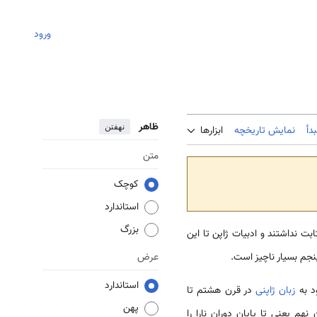
ورود
ظاهر
نهفتن
دأ
نمایش تاریخچه
ابزارها
متن
کوچک
استاندارد
بزرگ
 نداشتند و ادبیات ژاپن تا این
نجم بسیار ناچیز است.
عرض
استاندارد
د به
زبان ژاپنی
در قرن هشتم تا
پهن
م یعنی تا پایان دوران نارا را