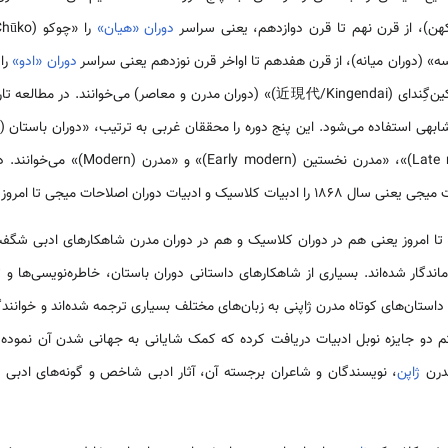
دوران «هیان»
ه» (دوران میانه)، از قرن هفدهم تا اواخر قرن نوزدهم یعنی سراسر
دوران «ادو»
را 
لعه تاریخ سیاسی-اجتماعی و تاریخ
middle)»، «میانه پسین (Late middle)»، «م
ان اصلاحات میجی تا امروز را ادبیات مدرن خواند.
تا امروز یعنی هم در دوران کلاسیک و هم در دوران مدرن شاهکارهای ادبی شگفت‌ا
ماندگار شده‌اند. بسیاری از شاهکارهای داستانی دوران باستان، خاطره‌نویسی‌ها و ت
داستان‌های کوتاه مدرن ژاپنی به زبان‌های مختلف بسیاری ترجمه شده‌اند و خوانند
ستم دو جایزه نوبل ادبیات دریافت کرده که کمک شایانی به جهانی شدن آن نموده 
مدرن
ژاپن
، نویسندگان و شاعران برجسته آن، آثار ادبی شاخص و گونه‌های ادبی 