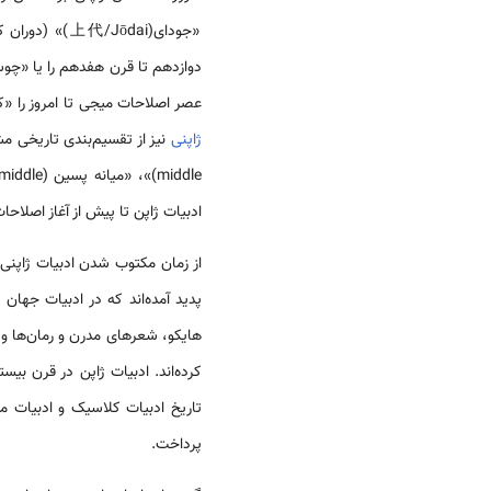
«جودای(上代/Jōdai)» (دوران کهن)، از قرن نهم تا قرن دوازدهم، یعنی سراسر
دوازدهم تا قرن هفدهم را یا «چوس
عصر اصلاحات میجی تا امروز را «کین‌گِندای (近現代/Kingendai)» (دوران مدرن و معاصر) می‌خوانند. در مطا
ژاپنی
ادبیات ژاپن تا پیش از آغاز اصلاحات میجی یعنی سال 1868 را ادبیات کلاسیک و ادبیات دور
از زمان مکتوب شدن ادبیات ژاپنی 
پدید آمده‌اند که در ادبیات جهان 
هایکو، شعرهای مدرن و رمان‌ها و 
کرده‌اند. ادبیات ژاپن در قرن بی
تاریخ ادبیات کلاسیک و ادبیات 
پرداخت.