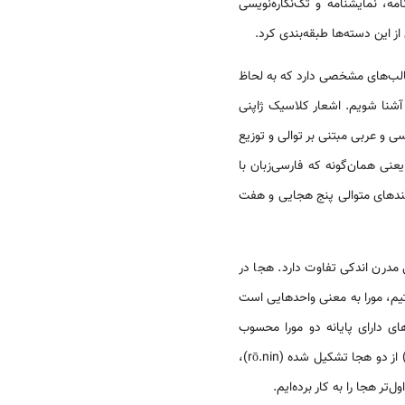
مه، نمایشنامه و تک‌نگاره‌نویسی
الب‌های مشخصی دارد که به لحاظ
شنا شویم. اشعار کلاسیک ژاپنی
سی و عربی مبتنی بر توالی و توزیع
نی همان‌گونه که فارسی‌زبان با
 بندهای متوالی پنج هجایی و هفت
مدرن اندکی تفاوت دارد. هجا در
تیم، مورا به معنی واحدهایی است
ی دارای پایانه دو مورا محسوب
می‌شوند. در حقیقت، در وزن شعر کلاسیک ژاپنی، موراها شمرده می‌شوند نه هجاها. مثلاً واژه ژاپنی «رونین» (rōnin) از دو هجا تشکیل شده (rō.nin)،