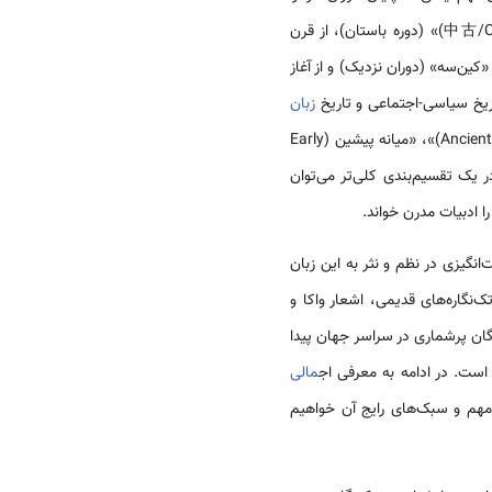
را «چوکو (中古/Chūko)» (دوره باستان)، از قرن
«کین‌سه» (دوران نزدیک) و از آغاز
زبان
نیز از تقسیم‌بندی تاریخی مشابهی استفاده می‌شود. این پنج دوره را محققان غربی به ترتیب، «دوران باستان (Ancient)»، «میانه پیشین (Early
درن نخستین (Early modern)» و «مدرن (Modern)» می‌خوانند. در یک تقسیم‌بندی کلی‌تر می‌توان
نگیزی در نظم و نثر به این زبان
ک‌نگاره‌های قدیمی، اشعار واکا و
گان پرشماری در سراسر جهان پیدا
است. در ادامه به معرفی اج
مالی
مهم و سبک‌های رایج آن خواهیم