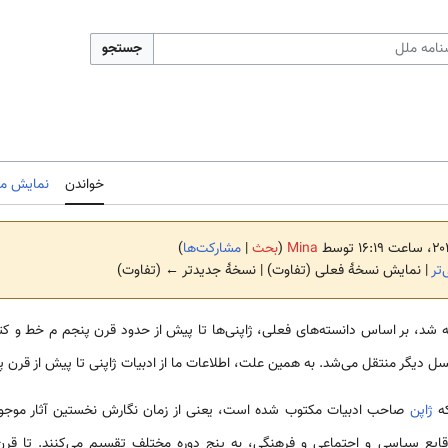
جستجو
خواندن
نمایش مب
Mina
(
بحث
|
مشارکت‌ها
)
تر
| نمایش نسخهٔ فعلی (تفاوت) | نسخهٔ جدیدتر ← (تفاوت)
شد، بر اساس دانسته‌های فعلی، ژاپنی‌ها تا پیش از حدود قرن پنجم م خط و کتابت
ل دیگر منتقل می‌شد. به همین علت، اطلاعات ما از ادبیات ژاپنی تا پیش از قرن پ
که
ژاپن
صاحب ادبیات مکتوب شده است، یعنی از زمان نگارش نخستین آثار موجو
ایع سیاسی و اجتماعی و فرهنگی، به پنج دوره مختلف تقسیم می‌کنند. تا قرن نه