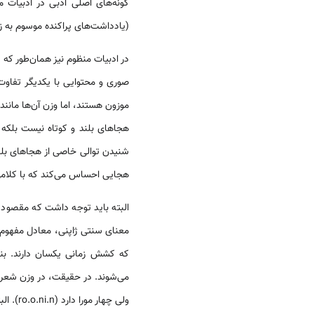
گونه‌های اصلی ادبی در ادبیات 
(یادداشت‌‌های پراکنده موسوم به زوی‌هیتسو (随筆/zuihitsu)) و تقریباً همه نثرهای کلاسیک ژاپنی را می‌توان در
در ادبیات منظوم نیز همان‌طور که 
صوری و محتوایی با یکدیگر تفاوت
موزون هستند، اما وزن آن‌ها مانند 
هجاهای بلند و کوتاه نیست بلکه آ
شنیدن توالی خاصی از هجاهای بلند
هجایی احساس می‌کند که با کلامی
البته باید توجه داشت که مقصود 
معنای سنتی ژاپنی، معادل مفهوم م
که کشش زمانی یکسان دارند. بنا
ولی چهار مورا دارد (ro.o.ni.n). البته همان‌طور که ذکر شد، در این نوشتار، به پیروی از عرف، به جای مورا، اصطلاح متداول‌تر هجا را به کار برده‌ایم.