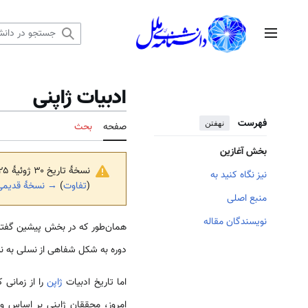
رش
ه
منوی اصلی
حتوا
ادبیات ژاپنی
فهرست
نهفتن
صفحه
بحث
بخش آغازین
نسخهٔ تاریخ ‏۳۰ ژوئیهٔ ۲۰۲۵، ساعت ۱۶:۱۹ توسط
نیز نگاه کنید به
(
تفاوت
)
→ نسخهٔ قدیمی‌
منبع اصلی
نویسندگان مقاله
همان‌طور که در بخش پیشین گفته 
دوره به شکل شفاهی از نسلی به نس
اما تاریخ ادبیات
ژاپن
را از زمانی 
امروز، محققان ژاپنی بر اساس وق