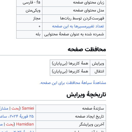
زبان محتوای صفحه
fa - فارسی
مدل محتوای صفحه
ویکی‌متن
‌فهرست‌کردن توسط ربات‌ها
مجاز
تعداد تغییرمسیرها به این صفحه
۰
شمرده شده به عنوان صفحهٔ محتوایی
بله
محافظت صفحه
ویرایش
همهٔ کاربرها (بی‌پایان)
انتقال
همهٔ کاربرها (بی‌پایان)
مشاهدۀ سیاهۀ محافظت برای این صفحه.
تاریخچۀ ویرایش
سازندۀ صفحه
Samiei
(
بحث
|
مشارک
تاریخ ایجاد صفحه
آخرین ویرایشگر
Hamidian
(
بحث
|
مش