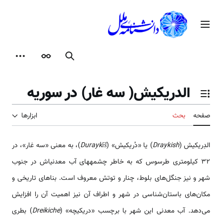
رش
ه
منوی اصلی
حتوا
جستجو
ظاهر
ابزارها
الدريكيش( سه غار) در سوریه
تغییر وضعیت فهرست محتویات
صفحه
بحث
ابزارها
الدِريكيش (
Draykish
) یا «دُریکیش» (
Duraykīš
)، به معنی «سه غار»، در
32 کیلومتری طرسوس که به خاطر چشمه­های آب معدنی­اش در جنوب
شهر و نیز جنگل‌های بلوط، چنار و توتش معروف است. بناهای تاریخی و
مکان‌های باستان‌شناسی در شهر و اطراف آن نیز اهمیت آن را افزایش
می‌دهد. آب معدنی این شهر با برچسب «دریکیچه» (
Dreikiche
) بطری