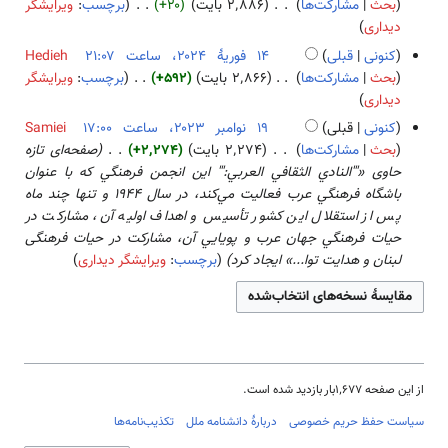
ا
۱
بحث
مشارکت‌ها
۲٬۸۸۶ بایت
+۲۰
برچسب
:
ویرایشگر
۲
ا
۴
ن
ر
ی
ب
۴
دیداری
۴
ص
خ
ی
ش
د
ف
کنونی
قبلی
Hedieh
ۀ
ل
هٔ
و
و
بحث
مشارکت‌ها
۲٬۸۶۶ بایت
+۵۹۲
برچسب
:
ویرایشگر
و
ا
۲
ن
ر
ب
دیداری
ی
ص
۰
خ
ی
د
ر
کنونی
قبلی
Samiei
ۀ
۲
ل
هٔ
و
ا
۱
بحث
مشارکت‌ها
۲٬۲۷۴ بایت
+۲٬۲۷۴
صفحه‌ای تازه
و
۴
ا
۲
ن
ی
۹
حاوی «'''النادي الثقافي العربي:''' اين انجمن فرهنگي كه با عنوان
ی
ص
۰
خ
ش
ن
باشگاه فرهنگي عرب فعاليت مي‌كند، در سال 1944 و تنها چند ماه
ر
ۀ
۲
ل
و
پس از استقلال اين كشور تأسيس و اهداف اوليه آن، مشاركت در
ا
و
۴
ا
ا
حيات فرهنگي جهان عرب و پويايي آن، مشاركت در حيات فرهنگی
ی
ی
ص
م
لبنان و هدايت توا...» ایجاد کرد
برچسب
:
ویرایشگر دیداری
ش
ر
ۀ
ب
ا
و
ر
ی
ی
۲
ش
ر
۰
ا
۲
ی
از این صفحه ۱٬۶۷۷بار بازدید شده است.
۳
ش
سیاست حفظ حریم خصوصی
دربارهٔ دانشنامه ملل
تکذیب‌نامه‌ها