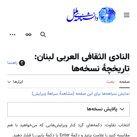
رش
ه
منوی اصلی
حتوا
جستجو
ظاهر
ابزارها
النادی الثقافی العربی لبنان:
راهنما
تاریخچهٔ نسخه‌ها
صفحه
بحث
ابزارها
نمایش سیاهه‌ها برای این صفحه
(
مشاهدهٔ سیاههٔ ویرایش
)
پالایش نسخه‌ها
انتخاب تفاوت: دکمه‌های گرد کنار ویرایش‌هایی که می‌خواهید با هم
مقایسه کنید را علامت بزنید و دکمهٔ Enter یا دکمهٔ پایین را فشار دهید.