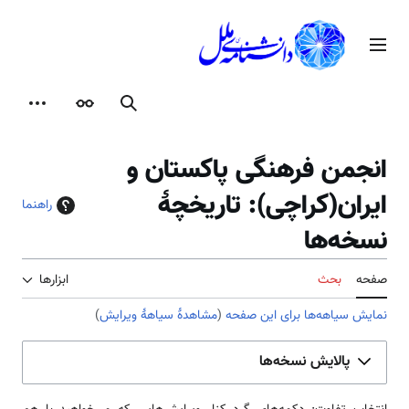
رش
ه
منوی اصلی
حتوا
جستجو
ظاهر
ابزارها
انجمن فرهنگی پاکستان و
‌ایران(کراچی): تاریخچهٔ
راهنما
نسخه‌ها
صفحه
بحث
ابزارها
نمایش سیاهه‌ها برای این صفحه
(
مشاهدهٔ سیاههٔ ویرایش
)
پالایش نسخه‌ها