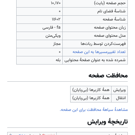
حجم صفحه (بایت)
۱۰٬۱۷۰
شناسهٔ فضای نام
0
شناسهٔ صفحه
11602
زبان محتوای صفحه
fa - فارسی
مدل محتوای صفحه
ویکی‌متن
‌فهرست‌کردن توسط ربات‌ها
مجاز
تعداد تغییرمسیرها به این صفحه
۰
شمرده شده به عنوان صفحهٔ محتوایی
بله
محافظت صفحه
ویرایش
همهٔ کاربرها (بی‌پایان)
انتقال
همهٔ کاربرها (بی‌پایان)
مشاهدۀ سیاهۀ محافظت برای این صفحه.
تاریخچۀ ویرایش