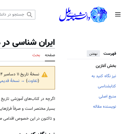
رش
ه
منوی اصلی
حتوا
ایران شناسی در م
فهرست
نهفتن
صفحه
بحث
بخش آغازین
نسخهٔ تاریخ ‏۱۱ دسامبر ۲۰۲۴، ساعت ۰۶:۲۵ توسط
نیز نگاه کنید به
(
تفاوت
)
→ نسخهٔ قدیمی‌
کتابشناسی
منبع اصلی
اگرچه در کتاب‌های آموزشی تاریخ 
نویسنده مقاله
بسیار مختصر است و صرفاً فرازهایی 
و تاکنون ‌در این خصوص اقدامی ص