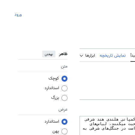
ورود
ظاهر
نهفتن
دأ
نمایش تاریخچه
ابزارها
متن
کوچک
استاندارد
بزرگ
عرض
استاندارد
پهن