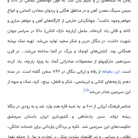
زمان به سکه‌های زر و سیم بدل شد. به قول ابوالفضل علامی‌ در داکا و
میمن سینگ معدن آهن و در مناطق هگلی و بردوان معادن الماس و انواع
جواهر وجود داشت". جهانگردان خارجی از کارگاه‌های آهن و جواهر سازی و
کاغذ و قالی یاد کرده‌اند. ململ (پارچه نازک کتانی) داکا در سراسر جهان
شهرت داشت. در بنگال حریر و شکر سفید تولید می‌شد. تهیه نمک پیشه
همگانی بود. کشتی‌های کوچک و بزرگ در آنجا ساخته می‌شد... در قرن
سیزدهم، مارکوپولو از محصولات صادراتی آنجا، به ویژه پارچه، یاد کرده
است.
ابن بطوطه
از رفاه و ارزانی بنگال در 746 سخن گفته است. در سده
دهم پارچه‌های کتانی و ابریشمی، شکر و فلفل، برنج، کره، نمک و میوه از
]
۱۱
[
این سرزمین صادر می‌شد"
.
عناصر فرهنگ ایرانی از 600 م. به شبه قاره هند وارد شد و به زودی در بنگلا
ریشه دواند. سنن پادشاهی و کشورداری ایران باستان سرمشق
حکومت‌های این سرزمین شد. تکیه بر بردگان وارداتی برای خدمات خانگی،
نظامی‌ و سیاسی و نیز اقتصاد بشدت متکی بر تجارت و پول از جمله نفوذ