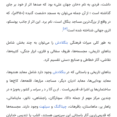
داشت، فردی به نام «خان جهان علی» بود که صدها اثر از خود بر جای
گذاشته است ؛ از آن جمله می‌توان به مسجد «شصت گنبد» (1450م)، که
در واقع از بزرگ‌ترین مساجد بنگال است، نام برد. این اثر از جانب یونسکو،
]
۱۴
[
اثری جهانی شناخته شده است
.
به طور کلی میراث فرهنگی
بنگلادش
را می‌توان به چند بخش شامل
بناهای تاریخی، مجسمه‌ها، ظروف سفالی و فلزی، ابزار جنگی، کتیبه‌ها،
نقاشی، آثار خطاطی و صنایع دستی تقسیم کرد.
بناهای تاریخی و باستانی که در
بنگلادش
وجود دارد شامل معابد هندوها،
معابد بودایی‌ها، معابد ادیان دیگر، مساجد، مزارها، قلعه‌ها، کاخ‌ها و
ساختمان‌های اشراف قدیمی‌است. این آثار در سراسر کشور به‌ویژه در
چندین مرکز مهم از جمله داکا، سونارگان، راجشاهی، ناتور، مایناماتی،
پاهار پر، ماهاستان، باقرهات،
چیتاگنگ
و
سیلهت
وجود دارند. مجسمه‌ها
که قدیمی‌ترین آثار باستانی این سرزمین هستند، اغلب یا تندیس خدایان