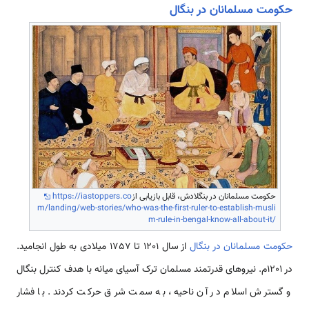
حکومت مسلمانان در بنگال
حکومت مسلمانان در بنگلادش، قابل بازیابی از
https://iastoppers.co
m/landing/web-stories/who-was-the-first-ruler-to-establish-musli
m-rule-in-bengal-know-all-about-it/
حکومت مسلمانان در بنگال
از سال 1201 تا 1757 میلادی به طول انجامید.
در 1201م. نیروهای قدرتمند مسلمان ترک آسیای میانه با هدف کنترل بنگال
و گسترش اسلام در آن ناحیه، به سمت شرق حرکت کردند. با فشار