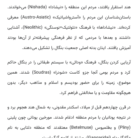
هند استقرار یافتند، مردم این منطقه را «نیشادا» (Nishada) می‌خواندند.
باستان‌شناسان این مردم را «آسترواشیاتیک» (Austro-Asiatic) معرفی
کرده‌اند. «نیشاداها» با فرهنگ «نئولتیک=نوسنگی» (Neolithic)، آشنایی
داشتند و بعد‌ها با مردمی‌ که از نظر فرهنگی پیشرفته‌تر از آن‌ها بودند
آمیزش یافتند. اینان بدنه اصلی جمعیت بنگال را تشکیل می‌دهند.
آریایی کردن بنگال، فرهنگ «ودائی» با سیستم طبقاتی را در بنگال حاکم
کرد و مردم بومی‌ آنجا جزو کاست «شودرا» (Soudras) شدند. همین
موضوع، زمینه را برای حضور بودیسم و اسلام و مذاهب دیگر، بدون
هیچگونه مقاومت و یا مخالفتی فراهم کرد.
در قرن چهاردهم قبل از میلاد، اسکندر مقدونی، به شمال هند هجوم برد و
در نتیجه یونانیان با مردم منطقه ادغام شدند. مورخین یونانی چون پلینی
(Pliny) و بطلمیوس (Betelmuse) معتقدند که منطقه دلتایی به نام