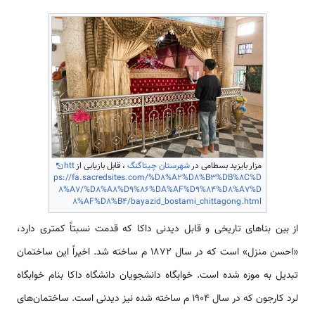
مزار بایزید بسطامی‌ در
شهرستان چیتاگنگ
، قابل بازیابی از
htt
ps://fa.sacredsites.com/%D8%A2%D8%B3%DB%8C%D
8%A7/%D8%A8%D9%86%DA%AF%D9%84%D8%A7%D
8%AF%D8%B4/bayazid_bostami_chittagong.html
از بین بناهای تاریخی و قابل دیدنی داکا که قدمت نسبتاً کمتری دارد،
«احسن منزل» است که در سال 1872 م ساخته شد. اخیراً این ساختمان
تبدیل به موزه شده است. خوابگاه دانشجویان دانشگاه داکا بنام خوابگاه
لرد کارجون که در سال 1904 م ساخته شده نیز دیدنی است. ساختمان‌های