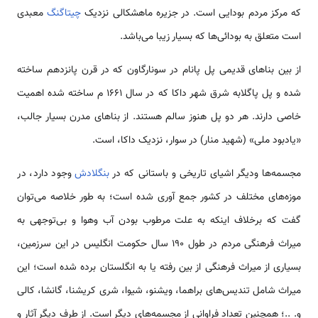
که مرکز مردم بودایی است. در جزیره ماهشکالی نزدیک
چیتاگنگ
معبدی
است متعلق به بودائی‌ها که بسیار زیبا می‌باشد.
از بین بناهای قدیمی‌ پل پانام در سونارگاون که در قرن پانزدهم ساخته
شده و پل پاگلابه شرق شهر داکا که در سال 1661 م ساخته شده اهمیت
خاصی دارند. هر دو پل هنوز سالم هستند. از بناهای مدرن بسیار جالب،
«یادبود ملی» (شهید منار) در سوار، نزدیک داکا، است.
مجسمه‌ها ودیگر اشیای تاریخی و باستانی که در
بنگلادش
وجود دارد، در
موزه‌های مختلف در کشور جمع آوری شده است؛ به طور خلاصه می‌توان
گفت که برخلاف اینکه به علت مرطوب بودن آب وهوا و بی‌توجهی به
میراث فرهنگی مردم در طول 190 سال حکومت انگلیس در این سرزمین،
بسیاری از میراث فرهنگی از بین رفته یا به انگلستان برده شده است؛ این
میراث شامل تندیس‌های براهما، ویشنو، شیوا، شری کریشنا، گانشا، کالی
و. ..؛ همچنین تعداد فراوانی از مجسمه‌های دیگر است. از طرف دیگر آثار و