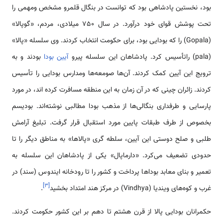
بود، نخستین پادشاهی بود که توانست در بنگال قلمرو مشخص ومهمی‌ را
تحت پوشش قوای خود درآورد. در سال 750 میلادی، مردم، «گوپالا»
(Gopala) را که بودایی بود، برای حکومت انتخاب کردند. وی سلسله «پالا»
(pala) راتأسیس کرد. پادشاهان این سلسله پیرو
آیین بودا
بودند و به
ترویج این آیین کمک کردند. آن‌ها صومعه‌ها ومدارس بودایی را تأسیس
کردند. زائران چینی که در آن زمان به این منطقه مسافرت کرده اند، در مورد
پارسایی و طرفداری بنگالی‌ها از مذهب بودا مطالبی نوشته‌اند. بودیسم
بخصوص از طرف طبقات پایین مورد استقبال قرار گرفت. تبلیغ آرامش
طلبی و صلح دوستی این آیین، سلطه گری «پالاها» به مناطق دیگر را تا
حدودی تضعیف می‌کرد. «دارماپال» یکی از پادشاهان این سلسله به
تعمیر و بنای معابد بوداها پرداخت و کشور را تا رودخانه ایندوس (سند) در
]
۳
[
غرب و کوه‌های ویندیا (Vindhya) در مرکز هند امتداد بخشید
.
حکمرانان بودایی پالا از قرن هشتم تا دهم بر این کشور حکومت کردند.