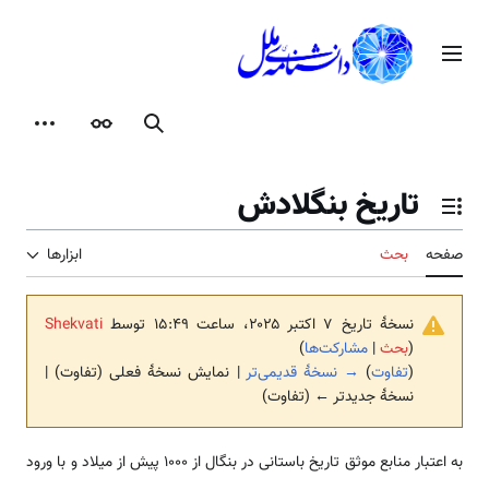
رش
ه
منوی اصلی
حتوا
جستجو
ظاهر
ابزارها
تاریخ بنگلادش
تغییر وضعیت فهرست محتویات
صفحه
بحث
ابزارها
نسخهٔ تاریخ ‏۷ اکتبر ۲۰۲۵، ساعت ۱۵:۴۹ توسط
Shekvati
(
بحث
|
مشارکت‌ها
)
(
تفاوت
)
→ نسخهٔ قدیمی‌تر
| نمایش نسخهٔ فعلی (تفاوت) |
نسخهٔ جدیدتر ← (تفاوت)
به اعتبار منابع موثق تاریخ باستانی در بنگال از 1000 پیش از میلاد و با ورود