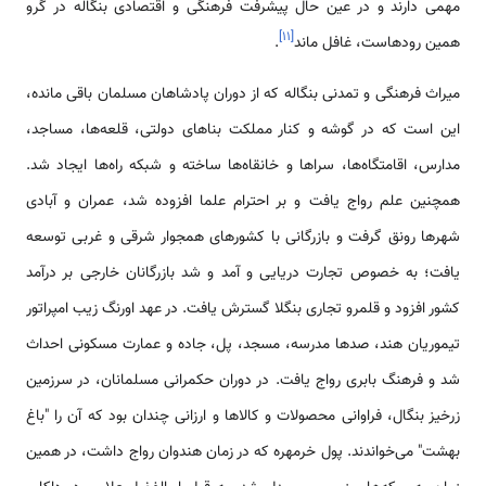
مهمی‌ دارند و در عین حال پیشرفت فرهنگی و اقتصادی بنگاله در گرو
]
۱۱
[
همین رودهاست، غافل ماند
.
میراث فرهنگی و تمدنی بنگاله که از دوران پادشاهان مسلمان باقی مانده،
این است که در گوشه و کنار مملکت بناهای دولتی، قلعه‌ها، مساجد،
مدارس، اقامتگاه‌ها، سراها و خانقاه‌ها ساخته و شبکه راه‌ها ایجاد شد.
همچنین علم رواج یافت و بر احترام علما افزوده شد، عمران و آبادی
شهر‌ها رونق گرفت و بازرگانی با کشورهای همجوار شرقی و غربی توسعه
یافت؛ به خصوص تجارت دریایی و آمد و شد بازرگانان خارجی بر درآمد
کشور افزود و قلمرو تجاری بنگلا گسترش یافت. در عهد اورنگ زیب امپراتور
تیموریان هند، صدها مدرسه، مسجد، پل، جاده و عمارت مسکونی احداث
شد و فرهنگ بابری رواج یافت. در دوران حکمرانی مسلمانان، در سرزمین
زرخیز بنگال، فراوانی محصولات و کالاها و ارزانی چندان بود که آن را "باغ
بهشت" می‌خواندند. پول خرمهره که در زمان هندوان رواج داشت، در همین