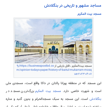
مساجد مشهور و تاریخی در بنگلادش
مسجد بیت المکرم
مسجد بیت‌المکرم ، قابل بازیابی از
https://businesspostbd.co
m/opinion-todays-paper/history-of-baitul-mukarram-mosq
ue-2023-04-07
این مسجد که در منطقه پورانا پالتان در داکا واقع است، مسجدی ملی
است و شهرت خاصی دارد.
مسجد بیت المکرم
بزرگ‌ترین مسجد در
بنگلادش
است. این مسجد به سبک مسجدالحرام و بدون گنبد و مناره
ساخته شده است. در اوایل سال 1960 م خانواده باوانی (بوانی)، که یکی از