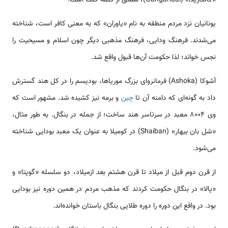
«گانگاریدا» (Gangaridai)، مشتق از کلمه گنگ است.
یونانیان نزد مردم منطقه به نام «یاوران» که به معنی کافر است، شناخته
می‌شدند. فرهنگ ودایی، فرهنگ مذهبی دیگر چون اسلام و مسیحیت را
نجس خواند؛ لذا حکومت آن‌ها قبول واقع شد.
آشوکا (Ashoka) فرمانروای بزرگ موریاها، بودیسم را در کل هند گسترش
داد به گونه‌ای که دامنه آن تا
چین
و برمه نیز کشیده شد. مشهور است که
وی 8004 معبد در سرتاسر هند ساخت؛ از جمله در بنگال. به طور مثال،
«شل بان بیهار» (Shaiban) در کومیلا به عنوان یک معبد بودایی شناخته
می‌شود.
از قرن دوم قبل از میلاد تا قرن هشتم بعد ازمیلاد، دو سلسله «گوپتا» و
«پالا» در بنگال حکومت کردند که مذهب مردم در همین دوره نیز بودایی
بود. در واقع این دوره را دوره طلایی بنگال باستان خوانده‌اند.