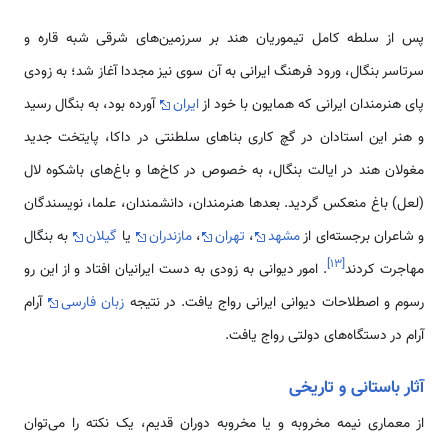
پس از سلطه کامل تیموریان هند بر سرزمین‌های شرقی شبه قاره و
سرتاسر بنگال، ورود فرهنگ ایرانی به آن سوی نیز مجددا آغاز شد؛ به زودی
پای هنرمندان ایرانی که همایون با خود از
ایران
آورده بود، به بنگال رسید
و هنر این استادان در گچ کاری بناهای سلطنتی در داکا، پایتخت جدید
مغولان هند در ایالت بنگال، به خصوص در کاخ‌ها و باغ‌های باشکوه لال
(لعل) باغ منعکس گردید. بعدها هنرمندان، دانشمندان، علما، نویسندگان
و شاعران برجسته‌ا‌ی از
مشهد
،
تهران
،
مازندران
یا
گیلان
به بنگال
]
۱۳
[
مهاجرت کردند
. امور دیوانی به زودی به دست ایرانیان افتاد و از این رو
رسوم و اصطلاحات دیوانی ایرانی رواج یافت. در نتیجه
زبان فارسی
آرام
آرام در دستگاه‌های دولتی رواج یافت.
آثار باستانی و تاریخی
از معماری نیمه مخروبه و یا مخروبه دوران قدیم، یک نکته را می‌توان