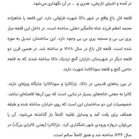
در آمده و اشیای تاریخی، هنری و. .. در آن نگهداری می‌شود.
قلعه لال باغ واقع در شهر داکا شهرت فراوانی دارد. این قلعه را شاهزاده
محمد اعظم فرزند شاه عالمگیر دهلی ساخته است. در داخل این قلعه مزار
پری بی بی و مسجد پری بی بی وجود دارد. این ساختمان تبدیل به موزه
شده است. قلعه لال باغ در سال 1678 م ساخته شد. در همین قرن دو
قلعه دیگر در شهرستان نارایان گنج نزدیک داکا ساخته شدند که به قلعه
حاجی گنج و قلعه سوناکاندا شهرت دارند.
در بین بناهای قدیمی‌ در داکا، باراکاترا و سوتاکاترا جایگاه ویژه‌ای دارند.
کاترا به معنی خانه‌های بسیار در بنایی است که بین آن‌ها فاصله‌ای نباشد.
خصوصیات این دو ساختمان این است که روی خیابان ساخته شده و طبقه
همکف برای رفت آمد و وسایل نقلیه کاملاً باز گذاشته می‌شود. آن را
می‌توان دروازه ورودی شهر نامگذاری کرد. باراکاترا (یعنی کاترای بزرگ) در
سال 1644 ساخته شد و هنوز کاملاً سالم است.