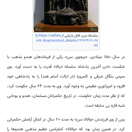
سلسله سن، قابل بازیابی از
https://sellais
mk.shop/product_details/23634130.ht
ml
در سال 1150 میلادی، «بیجوی سن» یکی از فرماندهان هندو مذهب با
شکست دادن آخرین پادشاه سلسله «پالا» قدرت را به دست آورد. وی
سپس بنگال شرقی و کامروپا (در ایالت آسام هند) را به پادشاهی خود
افزود و امپراتوری عظیمی‌ به وجود آورد. وی به مدت 64 سال حکومت کرد،
که از نظر مدت زمان حکومت، در تاریخ حکمرانان مسلمان، هندو و بودایی
شبه قاره بی سابقه است.
پس از وی فرزندش «والالا سن» به مدت 20 سال در کمال آرامش حکمرانی
کرد. در همین زمان بود که «والالا» کنفرانس عظیم مذهبی هندوها را