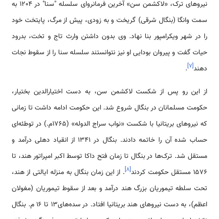
نیروهای ترک، «لاکشمن سن» آخرین فرمانروای سلسله "سنا" در 1204 به
سمت وانگا (بنگال شرقی) گریخت و به زودی، پیش از مرگ، پایتخت خود
را در شهر ویکرامپور بنا نهاد. وی بدون داشتن وارث تاج و تخت، بدرود
حیات گفت و پیروان بودایی او نیز نتوانستند سلسله سنا را از سقوط نجات
]
۷
[
دهند
.
از این رو پس از شکست لاکشمن سن، به دست اختیارالدین بختیار،
حکومت مسلمانان در بنگال شروع شد. این حکومت ادامه داشت تا زمانی
که نیروهای بریتانیا با شکست «نواب سراج الدوله» (1765م.) در توطئه‌ای
حساب شده آن را خاتمه دادند. بنگال در 1341 از انقیاد دهلی درآمد و
مستقل شد. ترک‌ها در بنگال تا زمان فتح داکا توسط اکبر امپراتور هند، تا
]
۸
[
1576 مستقل حکومت کردند
. از این زمان بنگال به منزله ایالتی از هند،
تحت سلطه تیموریان بزرگ هند درآمد و بعد از سقوط تیموریان (مغولان
اعظم)، به دست نیروهای هند بریتانیا افتاد. در سده‌های13 تا 16 م. بنگال