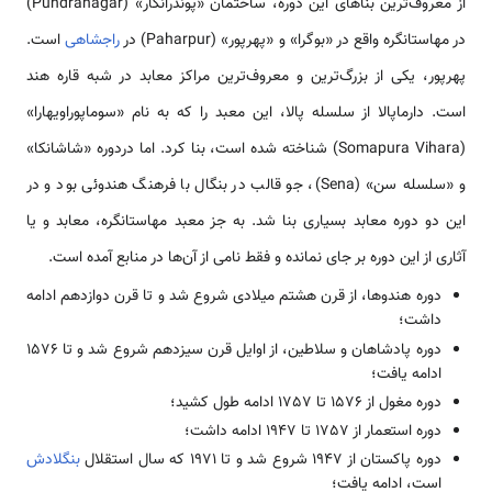
از معروف‌ترین بناهای این دوره، ساختمان «پوندرانگار» (Pundranagar)
در مهاستانگره واقع در «بوگرا» و «پهرپور» (Paharpur) در
راجشاهی
است.
پهرپور، یکی از بزرگ‌ترین و معروف‌ترین مراکز معابد در شبه قاره هند
است. دارماپالا از سلسله پالا، این معبد را که به نام «سوماپوراویهارا»
(Somapura Vihara) شناخته شده است، بنا کرد. اما دردوره «شاشانکا»
و «سلسله سن» (Sena)، جو قالب در بنگال با فرهنگ هندوئی بود و در
این دو دوره معابد بسیاری بنا شد. به جز معبد مهاستانگره، معابد و یا
آثاری از این دوره بر جای نمانده و فقط نامی‌ از آن‌ها در منابع آمده است.
دوره هندوها، از قرن هشتم میلادی شروع شد و تا قرن دوازدهم ادامه
داشت؛
دوره پادشاهان و سلاطین، از اوایل قرن سیزدهم شروع شد و تا 1576
ادامه یافت؛
دوره مغول از 1576 تا 1757 ادامه طول کشید؛
دوره استعمار از 1757 تا 1947 ادامه داشت؛
دوره پاکستان از 1947 شروع شد و تا 1971 که سال استقلال
بنگلادش
است، ادامه یافت؛