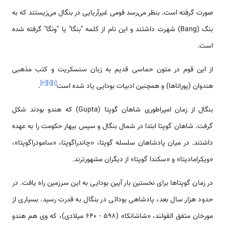
صورت گرفته است. بنظر می‌رسد قومی‌ غیرآریایی در بنگال می‌زیستند که به
بنگ (Bang) شهرت داشتند و این نام از کلمه "بنگا" یا "ونگا" گرفته شده
است.
از این قوم در متون حماسی قدیم به زبان سنسکریت و کتب مذهبی
]
۲
[
]
۱
[
]
۱
[
هندوان (پوراناها) و همچنین ادبیات بودایی یاد شده است
.
بنگال از زمان امپراطوری شاهان گوپتا (Gupta) که هندو بودند شکل
گرفت. شاهان گوپتا ابتدا در شمال بنگال و سپس بیهار حکومت را به عهده
داشتند. در میان پادشاهان سلسله گوپتا، «چاندراگوپتا، «سامودراگوپتا»،
«ویکرامادیتا» و «سکندا گوپتا» از دیگران مشهورترند.
در زمان گوپتاها برای نخستین بار آیین بودایی به این سرزمین راه یافت. در
حدود هزار سال بعد، پادشاهی بودائی در بنگال به قدرت رسید. بسیاری از
مورخان متفق القولند، «شاشانکا» (598 - 640 میلادی)، که وی هم هندو