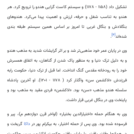
تشکیل داد (1158 - 1178) و سیستم کاست گرایی هندو را ترویج کرد. هر
هندو به تناسب شغل و حرفه، ارزش و اهمیت پیدا می‌کرد. هندوهای
بنگلادش و بنگال غربی تا امروز بر اساس همین سیستم طبقه بندی
]
۴
[
شده‌اند
.
وی در پایان عمر خود مذهبی‌تر شد و بر اثر گرایشات شدید به مذهب هندو
و به دلیل ترک دنیا و به منظور پاک شدن از گناهان، به اتفاق همسرش
خود را به رودخانه مقدس گنگ انداخت. اما قبل از ترک دنیا، حکومت رابه
فرزندش «لاکشمن سن» واگذار کرد ( 1178 - 1201). او آخرین پادشاه
سلسله هندو مذهب «سن» بود. «لاکشمن» فردی مقید به مذهب بود و
پایتخت وی در بنگال غربی قرار داشت.
وی به هنگام حمله «اختیارالدین بختیار» (اواخر قرن دوازدهم م)، پیر و
فرسوده شده بود. وی پس از حمله اختیار، به بیکرام پور در
داکا
گریخت و