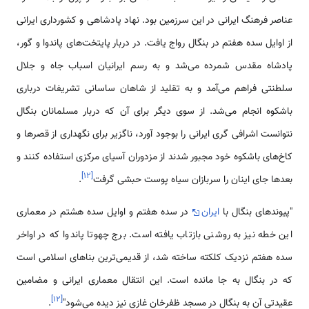
عناصر فرهنگ ایرانی در این سرزمین بود. نهاد پادشاهی و کشورداری ایرانی
از اوایل سده هفتم در بنگال رواج یافت. در دربار پایتخت‌های پاندوا و گور،
پادشاه مقدس شمرده می‌شد و به رسم ایرانیان اسباب جاه و جلال
سلطنتی فراهم می‌آمد و به تقلید از شاهان ساسانی تشریفات درباری
باشکوه انجام می‌شد. از سوی دیگر برای آن که دربار مسلمانان بنگال
نتوانست اشرافی گری ایرانی را بوجود آورد، ناگزیر برای نگهداری از قصرها و
کاخ‌های باشکوه خود مجبور شدند از مزدوران آسیای مرکزی استفاده کنند و
]
۱۲
[
بعدها جای اینان را سربازان سیاه پوست حبشی گرفت
.
"پیوندهای بنگال با
ایران
در سده هفتم و اوایل سده هشتم در معماری
این خطه نیز به روشنی بازتاب یافته است. برج چهوتا پاندوا که در اواخر
سده هفتم نزدیک کلکته ساخته شد، از قدیمی‌ترین بناهای اسلامی‌ است
که در بنگال به جا مانده است. این انتقال معماری ایرانی و مضامین
]
۱۲
[
عقیدتی آن به بنگال در مسجد ظفرخان غازی نیز دیده می‌شود"
.