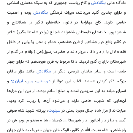
دادگاه عالی
بنگلادش
و کاخ ریاست جمهوری که به سبک معماری اسلامی‌
و دارای چندین گنبد می‌باشد، میراث فرهنگی
بنگلادش
بوده و اهمیت
خاصی دارند. کاخ مهاراجا در ناتور، خانه‌های تاگور در شیلائداح و
شاهزادپور، خانه‌های تابستانی شاهزاده شجاع (برادر شاه عالمگیر) شاعر
در کائور واقع در راجشاهی از قرن هفدهم، حمام و محل پذیرایی در داخل
قلعه لال باغ در داکا، دروازه قدم حضرت رسول(ص) واقع در گنج از
شهرستان نارایان گنج نزدیک داکا مربوط به قرن هیجدهم که دارای چهار
طبقه است و سایر بناهای تاریخی دیگر در
بنگلادش
مانند مزار عرفای
بزرگ، ذکر کردنی هستند. اغلب این عرفا از
عربستان
،
یمن
،
ایران
و
آسیای میانه به این سرزمین آمدند و مبلغ اسلام بودند. از بین این مزارها
آن‌هایی که شهرت خاصی دارند و می‌شود آن‌ها را زیارت کرد ودید،
عبارت‌اند از مزار شاه جلال مجرد یمنی در
سیلهت
، پیرکله شهید شاه صوفی
گیسو دراز در آخاتورا در شهرستان کومیلا، شاه مخدوم روپوش در
راجشاهی، شاه نعمت الله در گائور، الوگ خان جهان معروف به خان جهان