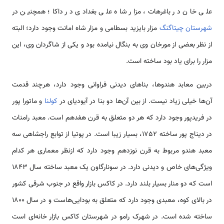
علی خان در باغرهات، مزار شاه علی بغدادی در داکا؛ همچنین در
شهرستان چیتاگنگ
مزار بایزید بسطامی‌ و مزار شاه امانت وجود دارد؛ البته
از نظر بعضی از مورخان وی به بنگال نیامده بود و یکی از شاگردان وی، این
مزار را برای یاد بود ساخته است.
دربین معابد هندو‌ها، بناهای دیدنی فراوانی وجود دارد، هرچند قدمت
آن‌ها خیلی زیاد نیست. از بین آن‌ها دو بنا در آیودیای در
کولنا
و ماتورا پور
در فریدپور وجود دارد که هر دو متعلق به قرن هفدهم است. معبد رامنات
در دیناج پور ساخته 1752، بسیار زیبا است. در پوتیا از توابع راجشاهی سه
معبد هندو مربوط به قرن نوزدهم وجود دارد که ازنظر معماری هر کدام
ویژگی‌های خاص و دیدنی دارد. در سونارگاون یک معبد ساخته سال 1843
است که دو منار بسیار بلند دارد. در کاکس بازار واقع در جنوب شرقی کشور
در بالای کوه، معبدی وجود دارد که متعلق به بودایی‌هاست و در سال 1800
ساخته شده است. در شهرک رامو در شهرستان کاکس بازار خانه‌ای است