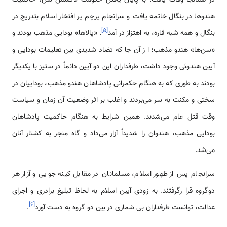
در همانجا وفات یافت. با پایان یافتن حکومت لاکشمن سن، حاکمیت
هندوها در بنگال خاتمه یافت و سرانجام پرچم پر افتخار اسلام بتدریج در
]
۵
[
بنگال و همه شبه قاره، به اهتزاز در آمد
. «پالا‌ها» بودایی مذهب بودند و
«سن‌ها» هندو مذهب؛ ا ز آن جا که تضاد شدیدی بین تعلیمات بودایی و
آیین هندوئی وجود داشت، طرفداران این دو آیین دائماً در ستیز با یکدیگر
بودند به طوری که به هنگام حکمرانی پادشاهان هندو مذهب، بوداییان در
سختی و مکنت به سر می‌بردند و اغلب بر اثر وضعیت آن زمان و سیاست
وقت قتل عام می‌شدند. همین شرایط به هنگام حاکمیت پادشاهان
بودایی مذهب، هندوان را شدیداً آزار می‌داد و گاه منجر به کشتار آنان
می‌شد.
سرانجام پس از ظهور اسلام، مسلمانان در مقابل کینه جویی و آزار هر
دوگروه قرا رگرفتند. به زودی آیین اسلام به لحاظ تبلیغ برادری و اجرای
]
۶
[
عدالت، توانست طرفداران بی شماری در بین دو گروه به دست آورد
.