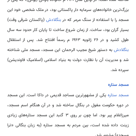
بزرگ‌ترین خانواده‌های سرمایه دار پاکستانی بود، در ملک شخصی خود این
مسجد را با استفاده از سنگ مرمر که در
بنگلادش
(پاکستان شرقی وقت)
بسیار گران بود، ساخت. از زمان شروع ساخت تا پایان کار حدود سه سال
طول کشید و در 26 ژانویه 1963 م رسماً افتتاح شد. پس از استقلال
بنگلادش
به دستور شیخ مجیب الرحمان این مسجد، مسجد ملی شناخته
شد و مدیریت آن با نظارت دولت به بنیاد اسلامی‌ (اسلامیک فاوندیشن)
سپرده شد.
مسجد ستاره
مسجد ستاره
یکی از مشهورترین مساجد قدیمی‌ در داکا است. این مسجد
در دوره حکومت مغول در بنگال ساخته شد و در آن هنگام اسم مسجد،
میرزاغلام پیر بود. اما چون بر روی 3 گنبد این مسجد ستاره‌های زیادی
زینت داده شده است، بین مردم به مسجد ستاره (به زبان بنگالی «ترا
مسجد») مشهور شد.