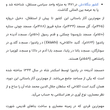
کشور بنگلادش
در 1971 به منزله واحد سیاسی مستقل، شناخته شد و
پا به عرصه بین المللی گذاشت.
از مهم‌ترین آثار باستانی این کشور تا پیش از استقلال، دخیل دروازه
(1465م)، گل مسجد (1434م)، مناره فیروز (1488م)، مسجد چوتی ستاره
(1510م)، مسجد باروسونا چمکتی و قدم رسول (1510م)، مسجد آدینه در
پاندورا (1864م)، گنبد «اکلاخی» (Eklakhi) در پاندورا، مسجد گلدی در
سونارگان، مسجد باغا در پابنا، مسجد بابا آدم در داکا و مسجد کوزمیا در
راجشاهی (1559م) هستند.
«مسجد آدینه» در پاندورا توسط اسکندر شاه در سال 1344 ساخته شده
است که یکی از مساجد جامع می‌باشد. از مهم‌ترین آثار باستانی این دوره،
همان گنبد است اکلاخی که سلطان جلال الدین محمد شاه آن را ساخ و از
نظر معماری، نوع آوری در هنر اسلامی‌ به حساب می‌آید.
مهم‌ترین فردی که در زمینه معماری و ساخت بناهای قدیمی‌ شهرت