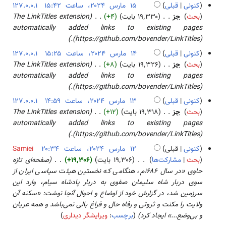
د
کنونی
قبلی
127.0.0.1
ۀ
ل
و
۱
بحث
جز
۱۹٬۳۳۰ بایت
+۴
The LinkTitles extension
و
ا
ن
۵
automatically added links to existing pages
ی
ص
خ
م
(https://github.com/bovender/LinkTitles).
ر
ۀ
ل
ا
ا
کنونی
قبلی
127.0.0.1
و
ا
ر
ی
۱
بحث
جز
۱۹٬۳۲۶ بایت
+۸
The LinkTitles extension
ی
ص
س
ش
۴
automatically added links to existing pages
ر
ۀ
۲
م
(https://github.com/bovender/LinkTitles).
ا
و
۰
ا
ی
کنونی
قبلی
127.0.0.1
ی
۲
ر
ش
۱
بحث
جز
۱۹٬۳۱۸ بایت
+۱۲
The LinkTitles extension
ر
۴
س
۳
automatically added links to existing pages
ا
۲
م
(https://github.com/bovender/LinkTitles).
ی
۰
ا
ش
کنونی
قبلی
Samiei
۲
ر
۱
بحث
مشارکت‌ها
۱۹٬۳۰۶ بایت
+۱۹٬۳۰۶
صفحه‌ای تازه
۴
س
۲
حاوی «در سال ۱۶۸۶م، هنگامی که نخستین هیئت سیاسی ایران از
۲
م
سوی دربار شاه سلیمان صفوی به دربار پادشاه سیام، وارد این
۰
ا
سرزمین شد، در گزارش خود از اوضاع و احوال آنجا نوشت: «سکنه آن
۲
ر
ولایت را مکنت و ثروتی و رفاه حال و فراغ بالی نمی‌باشد و همه عریان
۴
س
و بی‌وضع...» ایجاد کرد
برچسب
:
ویرایشگر دیداری