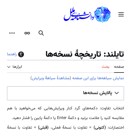
رش
ه
منوی اصلی
حتوا
جستجو
ظاهر
ابزارها
تایلند: تاریخچهٔ نسخه‌ها
راهنما
صفحه
بحث
ابزارها
نمایش سیاهه‌ها برای این صفحه
(
مشاهدهٔ سیاههٔ ویرایش
)
پالایش نسخه‌ها
انتخاب تفاوت: دکمه‌های گرد کنار ویرایش‌هایی که می‌خواهید با هم
مقایسه کنید را علامت بزنید و دکمهٔ Enter یا دکمهٔ پایین را فشار دهید.
اختصارات:
(کنونی)
= تفاوت با نسخهٔ فعلی،
(قبلی)
= تفاوت با نسخهٔ