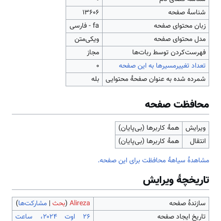
شناسهٔ صفحه
13606
زبان محتوای صفحه
fa - فارسی
مدل محتوای صفحه
ویکی‌متن
‌فهرست‌کردن توسط ربات‌ها
مجاز
تعداد تغییرمسیرها به این صفحه
۰
شمرده شده به عنوان صفحهٔ محتوایی
بله
محافظت صفحه
ویرایش
همهٔ کاربرها (بی‌پایان)
انتقال
همهٔ کاربرها (بی‌پایان)
مشاهدۀ سیاهۀ محافظت برای این صفحه.
تاریخچۀ ویرایش
سازندۀ صفحه
Alireza
(
بحث
|
مشارکت‌ها
)
تاریخ ایجاد صفحه
‏۲۶ اوت ۲۰۲۴، ساعت