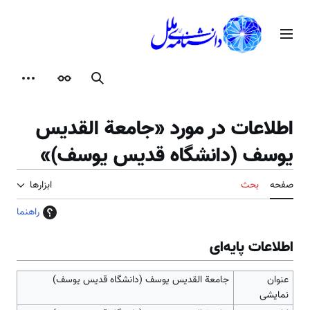
رش
ه
منوی اصلی
حتوا
جستجو
ظاهر
ابزارها
اطلاعات در مورد «جامعة القديس
يوسف (دانشگاه قديس يوسف)»
صفحه
بحث
ابزارها
راهنما
اطلاعات پایه‌ای
عنوان
جامعة القديس يوسف (دانشگاه قديس يوسف)
نمایشی