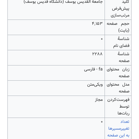
کلید
جامعة القديس يوسف (دانشگاه قديس يوسف)
پیش‌فرض
مرتب‌سازی
حجم صفحه
۴٬۱۵۳
(بایت)
شناسهٔ
0
فضای نام
شناسهٔ
2288
صفحه
زبان محتوای
fa - فارسی
صفحه
مدل محتوای
ویکی‌متن
صفحه
‌فهرست‌کردن
مجاز
توسط
ربات‌ها
تعداد
۰
تغییرمسیرها
به این صفحه