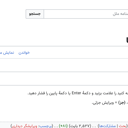
جستجو
خواندن
نمایش مب
مهٔ Enter یا دکمهٔ پایین را فشار دهید.
،
(جز)
= ویرایش جزئی.
بحث
مشارکت‌ها
۲٬۵۲۷ بایت
+۸۱
برچسب
:
ویرایشگر دیداری