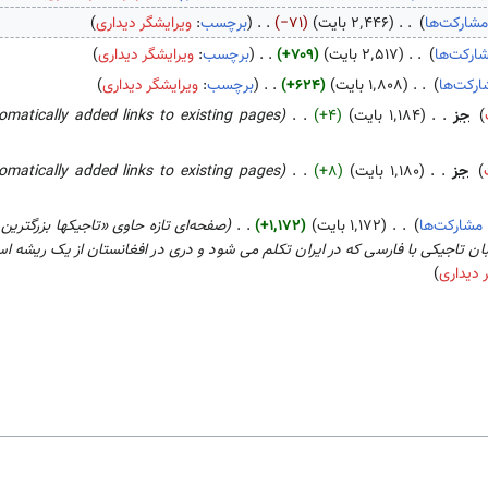
شارکت‌ها
۲٬۴۴۶ بایت
−۷۱
برچسب
:
ویرایشگر دیداری
ارکت‌ها
۲٬۵۱۷ بایت
+۷۰۹
برچسب
:
ویرایشگر دیداری
رکت‌ها
۱٬۸۰۸ بایت
+۶۲۴
برچسب
:
ویرایشگر دیداری
جز
۱٬۱۸۴ بایت
+۴
omatically added links to existing pages
جز
۱٬۱۸۰ بایت
+۸
omatically added links to existing pages
مشارکت‌ها
۱٬۱۷۲ بایت
+۱٬۱۷۲
صفحه‌ای تازه حاوی «تاجیک­ها بزرگترین
 تاجیکی با فارسی که در ایران تکلم می شود و دری در افغانستان از یک ریشه اس
 دیداری