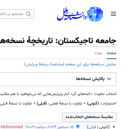
رش
ه
منوی اصلی
حتوا
جامعه تاجیکستان: تاریخچهٔ نسخه‌ها
صفحه
بحث
نمایش سیاهه‌ها برای این صفحه
(
مشاهدهٔ سیاههٔ ویرایش
)
پالایش نسخه‌ها
انتخاب تفاوت: دکمه‌های گرد کنار ویرایش‌هایی که می‌خواهید با هم مقایسه کنید را علامت بزنید و دک
اختصارات:
(کنونی)
= تفاوت با نسخهٔ فعلی،
(قبلی)
= تفاوت با نسخهٔ قبلی
کنونی
قبلی
Mohammad