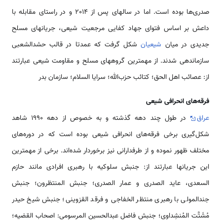
صدری‌ها بوده است. اما در سالهای پس از 2014 و در راستای مقابله با
داعش بر اساس فتوای جهاد کفایی مرجعیت شیعی، جریانهای مسلح
جدیدی در میان
شیعیان
شکل گرفت که عمدتا در قالب حشدالشعبی
سازماندهی شدند. از مهمترین گروههای مسلح و مقاومت شیعی عبارتند
از: عصائب اهل الحق؛ کتائب حزب‌الله؛ سرایا السلام؛ سازمان بدر
فرقه‌های انحرافی شیعی
عراق
در طول چند دهه گذشته و به خصوص از دهه 1990 شاهد
شکل‌گیری برخی فرقه‌های انحرافی شیعی بوده است که در دوره‌های
مختلف ظهور نموده و از طرفدارانی نیز برخوردار شده‌اند. برخی از مهمترین
این جریانها عبارتند از: جنبش سلوکیه با رهبری افرادی مانند حازم
السعدی، عاید الصدری و عمار الصدری؛ جنبش المنتظرون؛ جنبش
جندالمولی با رهبری منتظر الخفاجی و فرقد القزوینی؛ جنبش شیخ حیدر
مُشَتَّت المُنشِداوی؛ جنبش فاضل عبدالحسین المرسومی: اصحاب القضیه؛