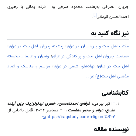
جریان الصرخی به‌زعامت محمود صرخی و؛ فرقه یمانی با رهبری
]
۱
[
احمدالحسن الیمانی
.
نیز نگاه کنید به
مکتب اهل بیت و پیروان آن در عراق
؛
پیشینه پیروان اهل بیت در عراق
؛
جمعیت پیروان اهل بیت و پراکندگی در عراق
؛
رهبران و عالمان برجسته
اهل بیت در عراق
؛
نهادهای شیعی در عراق
؛
مراسم و مناسک و اعیاد
مذهبی اهل بیت(ع) عراق
کتابشناسی
↑
اکبر بیرامی،
فرقه‌ی احمدالحسن، خطری ایدئولوژیک برای آینده
تشیع، عراق و محور مقاومت
، 29 دسامبر 2024، قابل بازیابی از:
https://iraqstudy.com/religion %B1-2
نویسنده مقاله