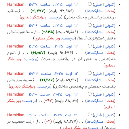
د
کنونی
قبلی
Hamidian
و
بحث
مشارکت‌ها
۹۲٬۹۸۶ بایت
+۱٬۴۷۷
←
تأثیر
ن
رویدادهای انسانی و جنگ داخلی
برچسب
:
ویرایشگر دیداری
خ
کنونی
قبلی
Hamidian
ل
بحث
مشارکت‌ها
۹۱٬۵۰۹ بایت
+۸۳۵
←
مناطق ساحلی
ا
و نقش استراتژیک آن‌ها
برچسب
:
ویرایشگر دیداری
ص
کنونی
قبلی
Hamidian
ۀ
بحث
مشارکت‌ها
۹۰٬۶۷۴ بایت
+۱٬۰۵۷
←
تنوع
و
جغرافیایی و نقش آن در پراکنش جمعیت
برچسب
:
ویرایشگر
ی
دیداری
ر
ا
کنونی
قبلی
Hamidian
ی
بحث
مشارکت‌ها
۸۹٬۶۱۷ بایت
+۱٬۴۸۷
←
پیش‌بینی‌های
ش
بلندمدت جمعیتی و پیامدهای ساختاری
برچسب
:
ویرایشگر دیداری
کنونی
قبلی
Hamidian
بحث
مشارکت‌ها
۸۸٬۱۳۰ بایت
−۴۷
برچسب
:
ویرایشگر
ب
دیداری
د
کنونی
قبلی
Hamidian
و
بحث
مشارکت‌ها
۸۸٬۱۷۷ بایت
−۱۱
←
رشد جمعیت در
ن
سوریه
برچسب
:
ویرایشگر دیداری