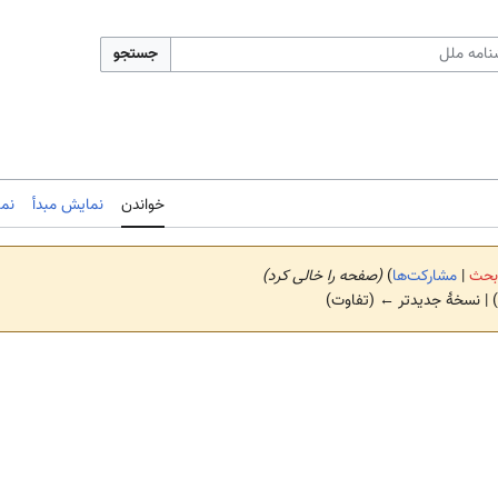
جستجو
خواندن
نمایش مبدأ
نم
بحث
|
مشارکت‌ها
)
(صفحه را خالی کرد)
 | نسخهٔ جدیدتر ← (تفاوت)