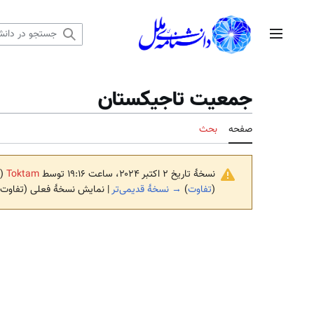
رش
ه
منوی اصلی
حتوا
جمعیت تاجیکستان
صفحه
بحث
نسخهٔ تاریخ ‏۲ اکتبر ۲۰۲۴، ساعت ۱۹:۱۶ توسط
Toktam
(
(
تفاوت
)
→ نسخهٔ قدیمی‌تر
| نمایش نسخهٔ فعلی (تفاوت)