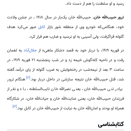
رسید و او سلطنت را هم از دست داد.
ترور حبیب‌الله خان.
حبیب‌الله خان یک‌بار در سال ۱۹۱۸ ، در جشن ولادت
خود، هنگامی‌که خودرو وی از منطقه شور بازار
کابل
عبور می‌کرد هدف
گلوله قراگرفت، ولی آسیبی به او نرسید و ضارب هم فرار کرد.
در فوریه ۱۹۱۹، با دربار خود به قصد «شکار ماهی» از
جلال‌آباد
به لغمان
رفت و در ناحیه کله‌گوش خیمه زد و در شب پنجشنبه ۲۱ فوریه ۱۹۱۹، در
ساعت ۳ بعد از نیمه‌شب در رختخوابش به ضرب گلوله از پای درآمد.گفته
]
۲
[
شد، قتل حبیب‌الله خان نتیجه سازشی در داخل دربار بود.
هنگام ترور
برادر تنی حبیب‌الله خان، یعنی نصرالله خان نایب‌السلطنه، با دو نفر از
فرزندان حبیب‌الله خان، یعنی عنایت‌الله خان و حیات‌الله خان، در شکارگاه
]
۳
[
همراه او بودند و امان‌الله خان به نیابت از حبیب‌الله خان در کابل بود.
کتابشناسی