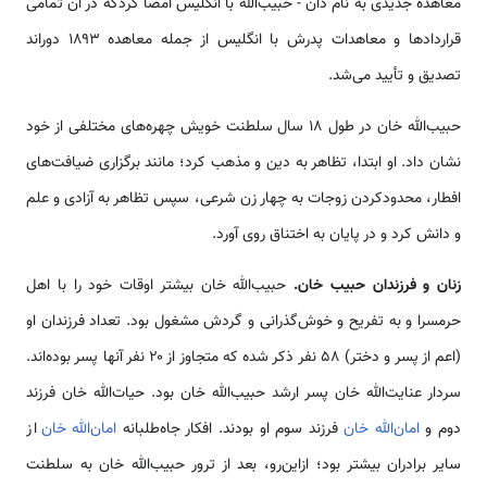
معاهده جدیدی به نام دان - حبیب‌الله با انگلیس امضا کردکه در آن تمامی
قراردادها و معاهدات پدرش با انگلیس از جمله معاهده ۱۸۹۳ دوراند
تصدیق و تأیید می‌شد.
حبیب‌الله خان در طول ۱۸ سال سلطنت خویش چهره‌های مختلفی از خود
نشان داد. او ابتدا، تظاهر به دین و مذهب کرد؛ مانند برگزاری ضیافت‌های
افطار، محدودکردن زوجات به چهار زن شرعی، سپس تظاهر به آزادی و علم
و دانش کرد و در پایان به اختناق روی آورد.
زنان و فرزندان حبیب خان.
حبیب‌الله خان بیشتر اوقات خود را با اهل
حرمسرا و به تفریح و خوش‌گذرانی و گردش مشغول بود. تعداد فرزندان او
(اعم از پسر و دختر) ۵۸ نفر ذکر شده که متجاوز از ۲۰ نفر آنها پسر بوده‌اند.
سردار عنایت‌الله خان پسر ارشد حبیب‌الله خان بود. حیات‌الله خان فرزند
دوم و
امان‌الله خان
فرزند سوم او بودند. افکار جاه‌طلبانه
امان‌الله خان
از
سایر برادران بیشتر بود؛ ازاین‌رو، بعد از ترور حبیب‌الله خان به سلطنت