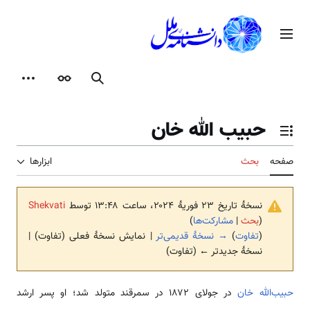
رش
ه
منوی اصلی
حتوا
جستجو
ظاهر
ابزارها
حبیب الله خان
تغییر وضعیت فهرست محتویات
صفحه
بحث
ابزارها
نسخهٔ تاریخ ‏۲۳ فوریهٔ ۲۰۲۴، ساعت ۱۳:۴۸ توسط
Shekvati
(
بحث
|
مشارکت‌ها
)
(
تفاوت
)
→ نسخهٔ قدیمی‌تر
| نمایش نسخهٔ فعلی (تفاوت) |
نسخهٔ جدیدتر ← (تفاوت)
حبیب‌الله خان
در جولای ۱۸۷۲ در سمرقند متولد شد؛ او پسر ارشد