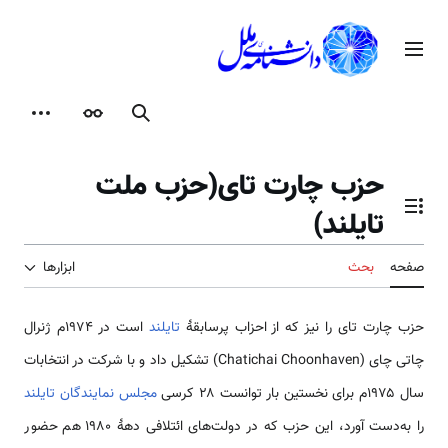
رش
ه
منوی اصلی
حتوا
جستجو
ظاهر
ابزارها
حزب چارت تای(حزب ملت
تایلند)
تغییر وضعیت فهرست محتویات
صفحه
بحث
ابزارها
حزب چارت تای را نیز که از احزاب پرسابقهٔ
تایلند
است در ۱۹۷۴م ژنرال
چاتی چای (Chatichai Choonhaven) تشکیل داد و با شرکت در انتخابات
سال ۱۹۷۵م برای نخستین بار توانست ۲۸ کرسی
مجلس نمایندگان تایلند
را به‌دست آورد، این حزب که در دولت‌های ائتلافی دههٔ ۱۹۸۰ هم حضور