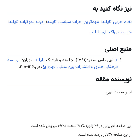
نیز نگاه کنید به
نظام حزبی تایلند
؛
مهم‌ترین احزاب سیاسی تایلند
؛
حزب دموکرات تایلند
؛
حزب تای راک تای تایلند
منبع اصلی
↑
الهی، امیر سعید(1391). جامعه و فرهنگ
تایلند
. تهران:
موسسه
فرهنگی هنری و انتشارات بین‌المللی الهدی
،ص.124-125.
نویسنده مقاله
امیر سعید الهی
این صفحه آخرین‌بار در ‏۲۹ ژانویهٔ ۲۰۲۵ ساعت ‏۰۹:۲۵ ویرایش شده است.
از این صفحه ۷۵۷بار بازدید شده است.