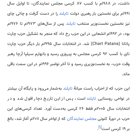
داشت، در ۱۹۸۸م با کسب ۸۷ کرسی مجلس نمایندگان، تا اوایل سال
۱۹۹۱م برای نخستین بار رهبری دولت
تایلند
را در دست گرفت و چاتی چای
نیز نخستین نخست‌وزیر منتخب
تایلند
پس از سال‌های ۱۹۷۳م تا ۱۹۷۶م
بود، در ۱۹۹۲م انشعابی در این حزب رخ داد که منجر به تشکیل حزب چارت
پاتانا (Chart Patana) شد. در انتخابات سال ۱۹۹۵م بار دیگر حزب چارت
تای با کسب ۹۲ کرسی مجلس به پیروزی رسید و بانهارم سیلپا آرچا رهبر
وقت حزب، به نخست‌وزیری رسید و تا آخر نوامبر ۱۹۹۶م در این سمت باقی
ماند.
این حزب که از احزاب راست میانهٔ
تایلند
به‌شمار می‌رود و پایگاه آن بیشتر
در نواحی روستایی
تایلند
است، پس از این تاریخ دچار افول شد و در
انتخابات سال ۲۰۰۵م فقط ۲۶ کرسی به‌دست آورد. تعداد کرسی‌های این
حزب در دورهٔ کنونی
مجلس نمایندگان
که از اواخر سال ۲۰۱۱م آغاز شد، بالغ
]
۱
[
بر ۱۹ کرسی است
.