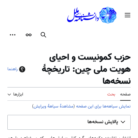
رش
ه
منوی اصلی
حتوا
جستجو
ظاهر
ابزارها
حزب کمونیست و احیای
هویت ملی چین: تاریخچهٔ
راهنما
نسخه‌ها
صفحه
بحث
ابزارها
نمایش سیاهه‌ها برای این صفحه
(
مشاهدهٔ سیاههٔ ویرایش
)
پالایش نسخه‌ها