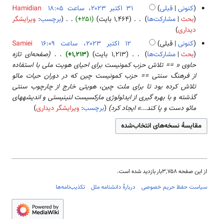
خ
د
و
ر
کنونی
قبلی
Hamidian
ۀ
۲
ل
و
ا
ا
۳
بحث
مشارکت‌ها
۱٬۴۶۴ بایت
+۲۵۱
برچسب
:
ویرایشگر
و
۳
ا
ن
م
ی
ب
۱
دیداری
ی
ص
خ
ب
ش
د
ا
ر
کنونی
قبلی
Samiei
ۀ
ل
ر
و
ک
ا
۱
بحث
مشارکت‌ها
۱٬۲۱۳ بایت
+۱٬۲۱۳
صفحه‌ای تازه
و
ا
۲
ن
ت
ی
۲
حاوی « == تلاش حزب کمونیست برای احیای هویت ملی با استفاده
ی
ص
۰
خ
ب
ش
ا
از فرهنگ سنتی == حزب کمونیست چین که در دوران حیات مائو
ر
ۀ
۲
ل
ر
ک
تلاش کرده بود تا برای ملت چین، هویتی خارج از چارچوب سنتی
ا
و
۳
ا
۲
ت
گذشته و با بهره گیری از ایدئولوژی مارکسیست لنینیستی و اندیشه­های
ی
ی
ص
۰
ب
مائو دست و پا کند...» ایجاد کرد
برچسب
:
ویرایشگر دیداری
ش
ر
ۀ
۲
ر
ا
و
۳
۲
ی
ی
۰
ش
ر
۲
ا
۳
ی
از این صفحه ۳٬۷۵۸بار بازدید شده است.
ش
سیاست حفظ حریم خصوصی
دربارهٔ دانشنامه ملل
تکذیب‌نامه‌ها