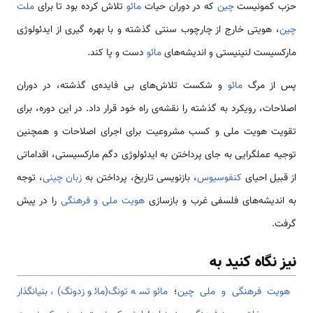
حزب کمونیست
چین
که در دوران حیات
مائو
تلاش کرده بود تا برای
ملت
چین
، هویتی خارج از چارچوب سنتی گذشته و با بهره گیری از ایدئولوژی
مارکسیست لنینیستی و اندیشه‌های
مائو
دست و پا کند.
پس از مرگ
مائو
و شکست تلاش­‌های بی فایده‌­ی گذشته، در دوران
اصلاحات، رویکرد به گذشته را نقشه­‌ی راه خود قرار داد. در این دوره، برای
تقویت هویت ملی و کسب مشروعیت برای اجرای اصلاحات و هم­چنین
توجیه عملگرایی به جای پرداختن به ایدئولوژی دگم مارکسیستی، اقداماتی
از قبیل احیای
کنفوسیوس
، بازنویسی تاریخ، پرداختن به
زبان چینی
، توجه
به اندیشه­‌های فلسفی غرب و بازسازی
هویت ملی و فرهنگی
را در پیش
گرفت.
نیز نگاه کنید به
هویت فرهنگی و ملی چین
؛
مائو تسه تونگ(مائو زدونگ)، بنیانگذار