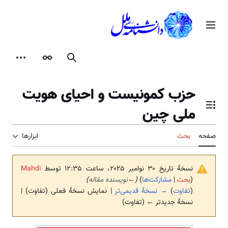
رش
ه
منوی اصلی
حتوا
جستجو
ظاهر
ابزارها
حزب کمونیست و احیای هویت
ملی چین
تغییر وضعیت فهرست محتویات
صفحه
بحث
ابزارها
نسخهٔ تاریخ ‏۳۰ نوامبر ۲۰۲۵، ساعت ۱۲:۳۵ توسط
Mahdi
(
بحث
|
مشارکت‌ها
)
(
←
نویسنده مقاله
)
(
تفاوت
)
→ نسخهٔ قدیمی‌تر
| نمایش نسخهٔ فعلی (تفاوت) |
نسخهٔ جدیدتر ← (تفاوت)