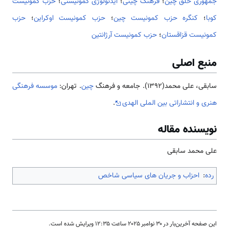
جمهوری خلق چین
؛
فرهنگ چینی
؛
ایدئولوژی کمونیستی
؛
حزب کمونیست
کوبا
؛
کنگره حزب کمونیست چین
؛
حزب کمونیست اوکراین
؛
حزب
کمونیست قزاقستان
؛
حزب کمونيست آرژانتين
منبع اصلی
سابقی، علی محمد(1392). جامعه و فرهنگ
چین
. تهران:
موسسه فرهنگی
هنری و انتشاراتی بین الملی الهدی
.
نویسنده مقاله
علی محمد سابقی
رده
:
احزاب و جریان های سیاسی شاخص
این صفحه آخرین‌بار در ‏۳۰ نوامبر ۲۰۲۵ ساعت ‏۱۲:۳۵ ویرایش شده است.