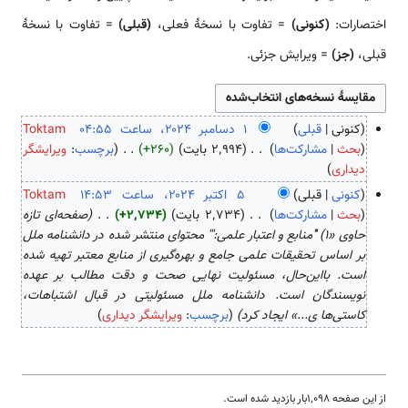
اختصارات:
(کنونی)
= تفاوت با نسخهٔ فعلی،
(قبلی)
= تفاوت با نسخهٔ
قبلی،
(جز)
= ویرایش جزئی.
کنونی
قبلی
Toktam
۱
بحث
مشارکت‌ها
۲٬۹۹۴ بایت
+۲۶۰
برچسب
:
ویرایشگر
ب
د
دیداری
د
س
کنونی
قبلی
Toktam
و
ا
۵
بحث
مشارکت‌ها
۲٬۷۳۴ بایت
+۲٬۷۳۴
صفحه‌ای تازه
ن
م
ا
حاوی «1) '''منابع و اعتبار علمی:''' محتوای منتشر شده در دانشنامه ملل
خ
ب
ک
بر اساس تحقیقات علمی جامع و بهره‌گیری از منابع معتبر تهیه شده
ل
ر
ت
است. بااین‌حال، مسئولیت نهایی صحت و دقت مطالب بر عهده
ا
۲
ب
نویسندگان است. دانشنامه ملل مسئولیتی در قبال اشتباهات،
ص
۰
ر
کاستی‌ها ی...» ایجاد کرد
برچسب
:
ویرایشگر دیداری
ۀ
۲
۲
و
۴
۰
ی
۲
ر
۴
از این صفحه ۱٬۰۹۸بار بازدید شده است.