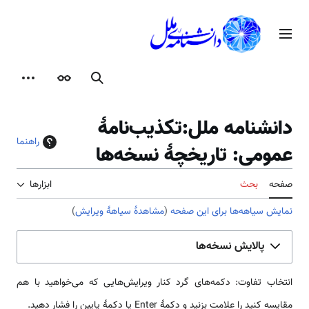
رش
ه
منوی اصلی
حتوا
جستجو
ظاهر
ابزارها
دانشنامه ملل:تکذیب‌نامهٔ
راهنما
عمومی: تاریخچهٔ نسخه‌ها
صفحه
بحث
ابزارها
نمایش سیاهه‌ها برای این صفحه
(
مشاهدهٔ سیاههٔ ویرایش
)
پالایش نسخه‌ها
انتخاب تفاوت: دکمه‌های گرد کنار ویرایش‌هایی که می‌خواهید با هم
مقایسه کنید را علامت بزنید و دکمهٔ Enter یا دکمهٔ پایین را فشار دهید.