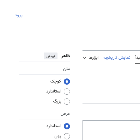
ورود
ظاهر
نهفتن
دأ
نمایش تاریخچه
ابزارها
متن
کوچک
استاندارد
بزرگ
عرض
استاندارد
پهن