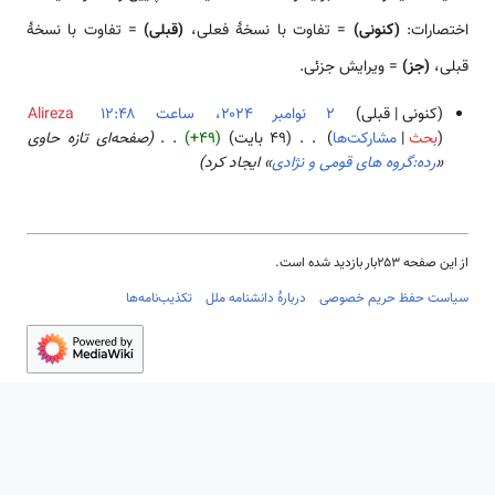
اختصارات:
(کنونی)
= تفاوت با نسخهٔ فعلی،
(قبلی)
= تفاوت با نسخهٔ
قبلی،
(جز)
= ویرایش جزئی.
کنونی
قبلی
Alireza
بحث
مشارکت‌ها
۴۹ بایت
+۴۹
صفحه‌ای تازه حاوی
۲
«
رده:گروه های قومی و نژادی
» ایجاد کرد
ن
و
ا
م
ب
از این صفحه ۲۵۳بار بازدید شده است.
ر
سیاست حفظ حریم خصوصی
دربارهٔ دانشنامه ملل
تکذیب‌نامه‌ها
۲
۰
۲
۴