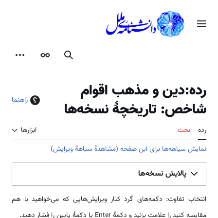
رش
ه
منوی اصلی
حتوا
جستجو
ظاهر
ابزارها
رده:دین و مذهب اقوام
راهنما
شاخص: تاریخچهٔ نسخه‌ها
رده
بحث
ابزارها
نمایش سیاهه‌ها برای این صفحه
(
مشاهدهٔ سیاههٔ ویرایش
)
پالایش نسخه‌ها
انتخاب تفاوت: دکمه‌های گرد کنار ویرایش‌هایی که می‌خواهید با هم
مقایسه کنید را علامت بزنید و دکمهٔ Enter یا دکمهٔ پایین را فشار دهید.