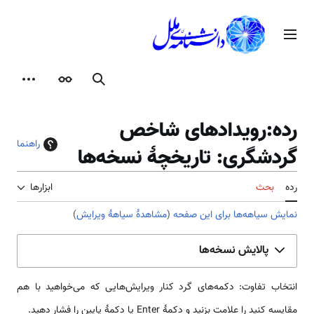
رش
ه
منوی اصلی
حتوا
جستجو
ظاهر
ابزارها
رده:رویدادهای شاخص
راهنما
گردشگری: تاریخچهٔ نسخه‌ها
رده
بحث
ابزارها
نمایش سیاهه‌ها برای این صفحه
(
مشاهدهٔ سیاههٔ ویرایش
)
پالایش نسخه‌ها
انتخاب تفاوت: دکمه‌های گرد کنار ویرایش‌هایی که می‌خواهید با هم
مقایسه کنید را علامت بزنید و دکمهٔ Enter یا دکمهٔ پایین را فشار دهید.