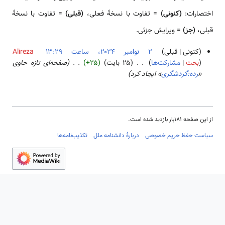
اختصارات:
(کنونی)
= تفاوت با نسخهٔ فعلی،
(قبلی)
= تفاوت با نسخهٔ
قبلی،
(جز)
= ویرایش جزئی.
کنونی
قبلی
Alireza
بحث
مشارکت‌ها
۲۵ بایت
+۲۵
صفحه‌ای تازه حاوی
۲
«
رده:گردشگری
» ایجاد کرد
ن
و
ا
م
ب
از این صفحه ۱۸۱بار بازدید شده است.
ر
سیاست حفظ حریم خصوصی
دربارهٔ دانشنامه ملل
تکذیب‌نامه‌ها
۲
۰
۲
۴