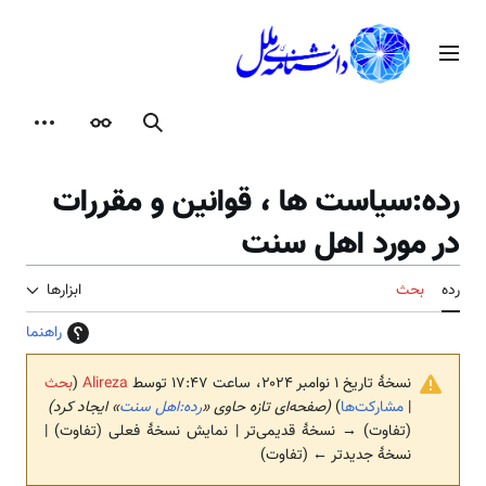
رش
ه
منوی اصلی
حتوا
جستجو
ظاهر
ابزارها
رده
:
سیاست ها ، قوانین و مقررات
در مورد اهل سنت
رده
بحث
ابزارها
راهنما
نسخهٔ تاریخ ‏۱ نوامبر ۲۰۲۴، ساعت ۱۷:۴۷ توسط
Alireza
(
بحث
|
مشارکت‌ها
)
(صفحه‌ای تازه حاوی «
رده:اهل سنت
» ایجاد کرد)
(تفاوت) → نسخهٔ قدیمی‌تر | نمایش نسخهٔ فعلی (تفاوت) |
نسخهٔ جدیدتر ← (تفاوت)