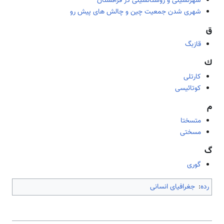
شهرنشینی و روستا‌نشینی در قزاقستان
شهری شدن جمعیت چین و چالش های پیش رو
ق
قازبگ
ك
كارتلی
كوتائیسی
م
متسختا
مسختی
گ
گوری
رده
:
جغرافیای انسانی