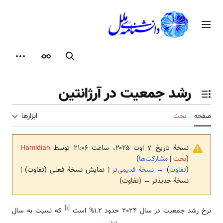
رش
ه
منوی اصلی
حتوا
جستجو
ظاهر
ابزارها
رشد جمعیت در آرژانتین
تغییر وضعیت فهرست محتویات
صفحه
بحث
ابزارها
نسخهٔ تاریخ ‏۷ اوت ۲۰۲۵، ساعت ۲۱:۰۶ توسط
Hamidian
(
بحث
|
مشارکت‌ها
)
(
تفاوت
)
→ نسخهٔ قدیمی‌تر
| نمایش نسخهٔ فعلی (تفاوت) |
نسخهٔ جدیدتر ← (تفاوت)
]
۱
[
نرخ رشد جمعیت در سال 2024 حدود 1.2% است
که نسبت به سال