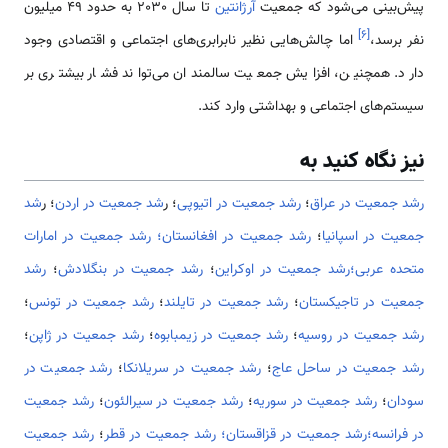
پیش‌بینی می‌شود که جمعیت
آرژانتین
تا سال 2030 به حدود 49 میلیون
]
۶
[
نفر برسد،
اما چالش‌هایی نظیر نابرابری‌های اجتماعی و اقتصادی وجود
دارد. همچنین، افزایش جمعیت سالمندان می‌تواند فشار بیشتری بر
سیستم‌های اجتماعی و بهداشتی وارد کند.
نیز نگاه کنید به
رشد جمعیت در عراق
؛
رشد جمعیت در اتیوپی
؛ ر
شد جمعیت در اردن
؛ ر
شد
جمعیت در اسپانیا
؛
رشد جمعیت در افغانستان؛
رشد جمعیت در امارات
متحده عربی؛
رشد جمعیت در اوکراین
؛
رشد جمعیت در بنگلادش
؛
رشد
جمعیت در تاجیکستان
؛
رشد جمعیت در تایلند
؛
رشد جمعیت در تونس
؛
رشد جمعیت در روسیه
؛
رشد جمعیت در زیمبابوه
؛
رشد جمعیت در ژاپن
؛
رشد جمعیت در ساحل عاج
؛
رشد جمعیت در سریلانکا
؛
رشد جمعیت در
سودان
؛
رشد جمعیت در سوریه
؛
رشد جمعیت در سیرالئون
؛
رشد جمعیت
در فرانسه؛
رشد جمعیت در قزاقستان؛
رشد جمعیت در قطر
؛
رشد جمعیت