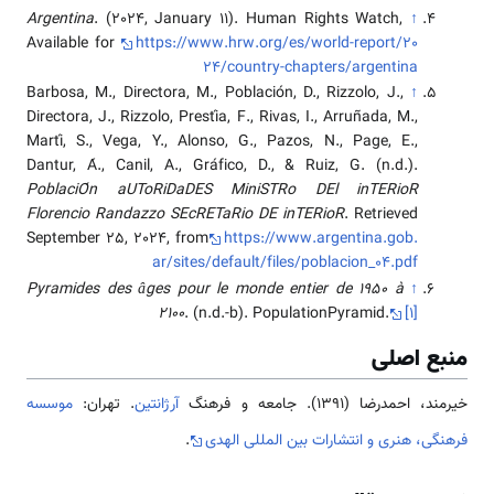
Argentina
. (2024, January 11). Human Rights Watch,
↑
Available for
https://www.hrw.org/es/world-report/20
24/country-chapters/argentina
Barbosa, M., Directora, M., Población, D., Rizzolo, J.,
↑
Directora, J., Rizzolo, Prestía, F., Rivas, I., Arruñada, M.,
Martí, S., Vega, Y., Alonso, G., Pazos, N., Page, E.,
Dantur, Á., Canil, A., Gráfico, D., & Ruiz, G. (n.d.).
PoblaciÓn aUToRiDaDES MiniSTRo DEl inTERioR
Florencio Randazzo SEcRETaRio DE inTERioR
. Retrieved
September 25, 2024, from
https://www.argentina.gob.
ar/sites/default/files/poblacion_04.pdf
Pyramides des âges pour le monde entier de 1950 à
↑
2100
. (n.d.-b). PopulationPyramid.
[۱]
منبع اصلی
خیرمند، احمدرضا (1391). جامعه و فرهنگ
آرژانتین
. تهران:
موسسه
فرهنگی، هنری و انتشارات بین المللی الهدی
.