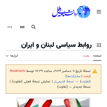
رش
ه
منوی اصلی
حتوا
جستجو
ظاهر
ابزارها
روابط سیاسی لبنان و ایران
تغییر وضعیت فهرست محتویات
صفحه
بحث
ابزارها
نسخهٔ تاریخ ‏۱۱ دسامبر ۲۰۲۴، ساعت ۱۷:۲۹ توسط
Noskhechi
(
بحث
|
مشارکت‌ها
)
(
تفاوت
)
→ نسخهٔ قدیمی‌تر
| نمایش نسخهٔ فعلی (تفاوت) |
نسخهٔ جدیدتر ← (تفاوت)