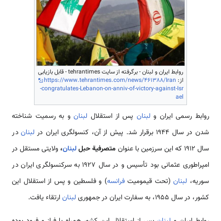
روابط ایران و لبنان - برگرفته از سایت tehrantimes - قابل بازیابی
از:
https://www.tehrantimes.com/news/461388/Iran
-congratulates-Lebanon-on-anniv-of-victory-against-Isr
ael
روابط رسمی‌ ایران و
لبنان
پس از استقلال
لبنان
و به رسمیت شناخته
شدن در سال 1944 برقرار شد. پیش از آن، کنسولگری ایران در
لبنان
در
سال 1912 که این سرزمین با عنوان
متصرفیة حبل
لبنان
،
ولایتی مستقل در
امپراطوری عثمانی بود تأسیس و در سال 1927 به سرکنسولگری ایران در
سوریه،
لبنان
(تحت قیمومیت
فرانسه
) و فلسطین و پس از استقلال این
کشور، در سال 1955، به سفارت ایران در جمهوری
لبنان
ارتقاء یافت.
روابط ایران و
لبنان
پس از استقلال این کشور همراه با فراز و فرود بوده‌