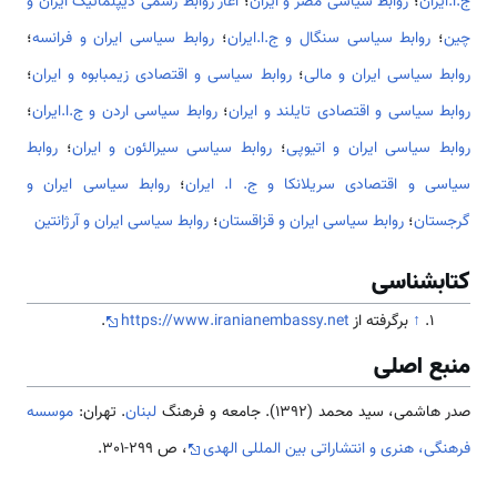
ج.ا.ایران
؛
روابط سیاسی مصر و ایران
؛
آغاز روابط رسمی دیپلماتیک ایران و
چین
؛
روابط سیاسی سنگال و ج.ا.ایران
؛
روابط سیاسی ایران و فرانسه
؛
روابط سیاسی ایران و مالی
؛
روابط سیاسی و اقتصادی زیمبابوه و ایران
؛
روابط سیاسی و اقتصادی تایلند و ایران
؛
روابط سیاسی اردن و ج.ا.ایران
؛
روابط سیاسی ایران و اتیوپی
؛
روابط سیاسی سیرالئون و ایران
؛
روابط
سیاسی و اقتصادی سریلانکا و ج. ا. ایران
؛
روابط سیاسی ایران و
گرجستان
؛
روابط سیاسی ایران و قزاقستان
؛
روابط سیاسی ایران و آرژانتین
کتابشناسی
↑
برگرفته از
https://www.iranianembassy.net
.
منبع اصلی
صدر هاشمی، سید محمد (1392). جامعه و فرهنگ
لبنان
. تهران:
موسسه
فرهنگی، هنری و انتشاراتی بین المللی الهدی
، ص 299-301.