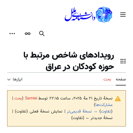
رش
ه
منوی اصلی
حتوا
جستجو
ظاهر
ابزارها
رویدادهای شاخص مرتبط با
حوزه کودکان در عراق
تغییر وضعیت فهرست محتویات
صفحه
بحث
ابزارها
نسخهٔ تاریخ ‏۲۱ مهٔ ۲۰۲۵، ساعت ۲۲:۱۵ توسط
Samiei
(
بحث
|
مشارکت‌ها
)
(
تفاوت
)
→ نسخهٔ قدیمی‌تر
| نمایش نسخهٔ فعلی (تفاوت) |
نسخهٔ جدیدتر ← (تفاوت)