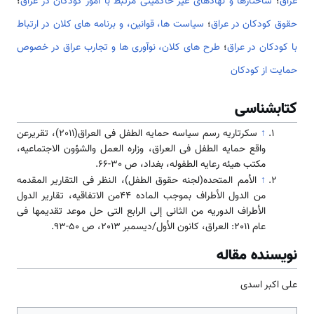
عراق
؛
ساختارها و نهادهای غیر حاکمیتی مرتبط با امور کودکان در عراق
؛
حقوق کودکان در عراق
؛
سیاست ها، قوانین، و برنامه های کلان در ارتباط
با کودکان در عراق
؛
طرح های کلان، نوآوری ها و تجارب عراق در خصوص
حمایت از کودکان
کتابشناسی
↑
سكرتاريه رسم سياسه حمايه الطفل فی العراق(2011)، تقريرعن
واقع حمايه الطفل فی العراق، وزاره العمل والشؤون الاجتماعيه،
مكتب هيئه رعايه الطفوله، بغداد، ص 30-66.
↑
الأمم المتحده(لجنه حقوق الطفل)، النظر فی التقارير المقدمه
من الدول الأطراف بموجب الماده ٤٤من الاتفاقيه، تقارير الدول
الأطراف الدوريه من الثانی إلى الرابع التی حل موعد تقديمها فی
عام 2011: العراق، كانون الأول/ديسمبر 2013، ص 50-93.
نویسنده مقاله
علی اکبر اسدی