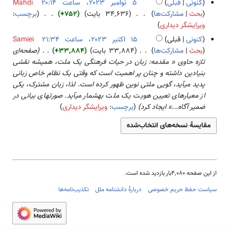
ر
کنونی
قبلی
Mahdi
ۀ
ر
و
ا
بحث
مشارکت‌ها
۳۴٬۶۳۶ بایت
+۷۵۲
برچسب
:
و
۲
ن
ی
ب
ویرایشگر دیداری
ی
۰
خ
ش
د
ر
کنونی
قبلی
Samiei
۲
ل
و
ا
۱
بحث
مشارکت‌ها
۳۳٬۸۸۴ بایت
+۳۳٬۸۸۴
صفحه‌ای
۳
ا
ن
ی
۵
تازه حاوی « مقدمه: زبان در حیات فرهنگی یک ملت، همیشه نقشی
ص
خ
ش
ا
بنیادین داشته و چنان پر اهمیت است که وقتی یک نظام خاص زبانی
ۀ
ل
ک
پدید می­آید، گویی ملتی نوین ظهور کرده است. لذا، زبان مشترک، یکی
و
ا
ت
از معیارهای تعیین هویت یک ملت به­شمار می­آید. صورت­های بیانی در
ی
ص
ب
ضمیر آگاه...» ایجاد کرد
برچسب
:
ویرایشگر دیداری
ر
ۀ
ر
ا
و
۲
ی
ی
۰
ش
ر
۲
ا
۳
ی
از این صفحه ۴٬۰۸۰بار بازدید شده است.
ش
سیاست حفظ حریم خصوصی
دربارهٔ دانشنامه ملل
تکذیب‌نامه‌ها