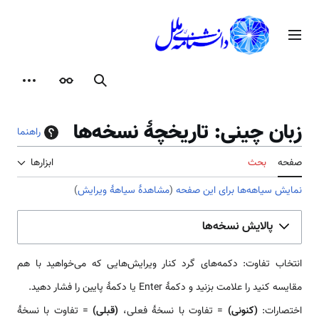
رش
ه
منوی اصلی
حتوا
جستجو
ظاهر
ابزارها
زبان چینی: تاریخچهٔ نسخه‌ها
راهنما
صفحه
بحث
ابزارها
نمایش سیاهه‌ها برای این صفحه
(
مشاهدهٔ سیاههٔ ویرایش
)
پالایش نسخه‌ها
انتخاب تفاوت: دکمه‌های گرد کنار ویرایش‌هایی که می‌خواهید با هم
مقایسه کنید را علامت بزنید و دکمهٔ Enter یا دکمهٔ پایین را فشار دهید.
اختصارات:
(کنونی)
= تفاوت با نسخهٔ فعلی،
(قبلی)
= تفاوت با نسخهٔ