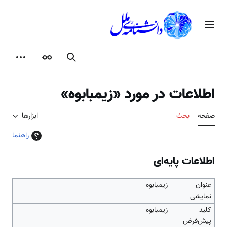
رش
ه
منوی اصلی
حتوا
جستجو
ظاهر
ابزارها
اطلاعات در مورد «زيمبابوه»
صفحه
بحث
ابزارها
راهنما
اطلاعات پایه‌ای
عنوان
زيمبابوه
نمایشی
کلید
زيمبابوه
پیش‌فرض