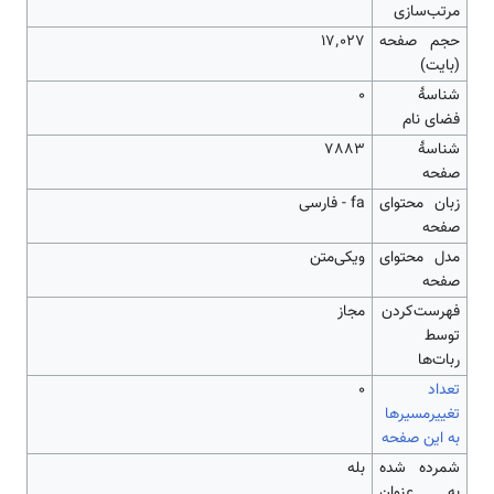
مرتب‌سازی
حجم صفحه
۱۷٬۰۲۷
(بایت)
شناسهٔ
0
فضای نام
شناسهٔ
7883
صفحه
زبان محتوای
fa - فارسی
صفحه
مدل محتوای
ویکی‌متن
صفحه
‌فهرست‌کردن
مجاز
توسط
ربات‌ها
تعداد
۰
تغییرمسیرها
به این صفحه
شمرده شده
بله
به عنوان