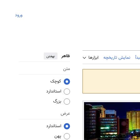
ورود
ظاهر
نهفتن
دأ
نمایش تاریخچه
ابزارها
متن
کوچک
استاندارد
بزرگ
عرض
استاندارد
پهن