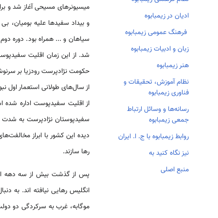
میسیونرهای مسیحی آغاز شد و برای
ادیان در زیمبابوه
و بیداد سفیدها علیه بومیان، بی عد
فرهنگ عمومی زیمبابوه
سیاهان و ... همراه بود. دوره دوم 
زبان و ادبیات زیمبابوه
شد. از این زمان اقلیت سفیدپوست 
هنر زیمبابوه
حکومت نژادپرست رودزیا بر سرنوشت
نظام آموزش، تحقیقات و
از سال‌های طولانی استعمار اول نب
فناوری زیمبابوه
از اقلیت سفیدپوست اداره شده اس
رسانه‌ها و وسائل ارتباط
جمعی زیمبابوه
دیده این کشور با ابراز مخالفت‌ه
روابط زیمبابوه با ج. ا. ایران
رها سازند.
نیز نگاه کنید به
منبع اصلی
پس از گذشت بیش از سه دهه از اس
انگلیس رهایی نیافته اند. به دنب
موگابه، غرب به سرکردگی دو دو