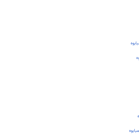
ابوه
ه
بابوه