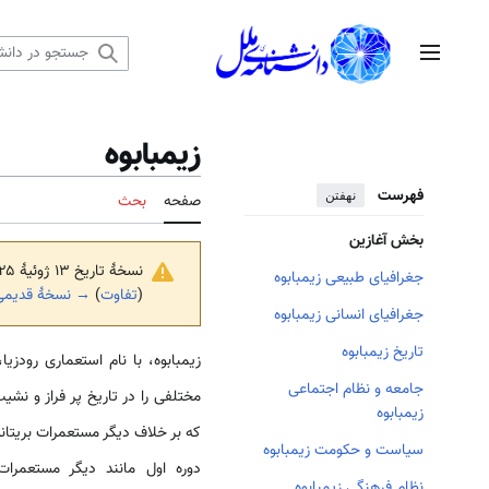
رش
ه
منوی اصلی
حتوا
زيمبابوه
فهرست
نهفتن
صفحه
بحث
بخش آغازین
نسخهٔ تاریخ ‏۱۳ ژوئیهٔ ۲۰۲۵، ساعت ۱۲:۰۴ توسط
جغرافیای طبیعی زیمبابوه
(
تفاوت
)
→ نسخهٔ قدیمی‌
جغرافیای انسانی زیمبابوه
تاریخ زیمبابوه
زیمبابوه، با نام استعماری رودز
جامعه و نظام اجتماعی
مختلفی را در تاریخ پر فراز و نش
زیمبابوه
که بر خلاف دیگر مستعمرات بریتانیا
سیاست و حکومت زیمبابوه
دوره اول مانند دیگر مستعمرات
نظام فرهنگی زیمبابوه