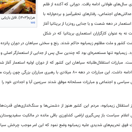
 سال‌های طولانی ادامه یافت. دورانی که آکنده از ظلم
التی‌های اجتماعی، رفتارهای تحقیرآمیز و برده‌وارانه با
هراره(1403). قابل بازیابی از
we
استعمار در دهه شصت و با جدایی رودزیا از بریتانیا آغاز
نه به عنوان کارگزاران استعماری بریتانیا که در شکل
 کشور و ملت مظلوم زیمبابوه حاکم شدند. رنج و سختی سیاهان در دوران پانزده س
ود. زیمبابوه تنها مستعمره‌ای بود که چندین سال پس از جدایی از استعمارگر اصلی
ت. مبارزات استقلال‌طلبانه سیاهان این کشور که از دوران اولیه استعمار آغاز ش
سفیدپوستان نژادپرست به شدت ادامه داشت. این مبارزات در دهه 80 میلادی با رهبری 
ای سیاسی و اجتماعی و مبارزات مسلحانه موفق شدند سرزمین آبا و اجدادی خود را 
تقلال زیمبابوه، مردم این کشور هنوز از دشمنی‌ها و سنگ‌اندازی‌های قدرت‌ه
ال اعلام سیاست باز پس‌گیری اراضی کشاورزی باقی مانده در مالکیت سفیدپوستان 
لت فوق تحریم‌های شدیدی علیه زیمبابوه وضع نمود که این امر موجب چرخش سی