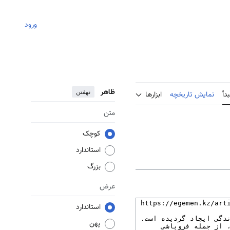
ورود
ظاهر
نهفتن
دأ
نمایش تاریخچه
ابزارها
متن
کوچک
استاندارد
بزرگ
عرض
استاندارد
پهن