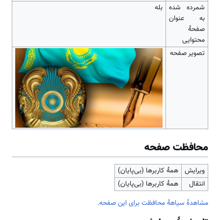
شمرده شده
بله
به عنوان
صفحهٔ
محتوایی
تصویر صفحه
محافظت صفحه
ویرایش
همهٔ کاربرها (بی‌پایان)
انتقال
همهٔ کاربرها (بی‌پایان)
مشاهدۀ سیاهۀ محافظت برای این صفحه.