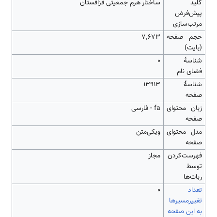
کلید
ساختار هرم جمعیتی قزاقستان
پیش‌فرض
مرتب‌سازی
حجم صفحه
۷٬۶۷۳
(بایت)
شناسهٔ
0
فضای نام
شناسهٔ
13913
صفحه
زبان محتوای
fa - فارسی
صفحه
مدل محتوای
ویکی‌متن
صفحه
‌فهرست‌کردن
مجاز
توسط
ربات‌ها
تعداد
۰
تغییرمسیرها
به این صفحه