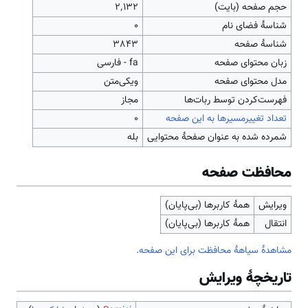
حجم صفحه (بایت)
۲٬۱۳۲
شناسهٔ فضای نام
0
شناسهٔ صفحه
3843
زبان محتوای صفحه
fa - فارسی
مدل محتوای صفحه
ویکی‌متن
‌فهرست‌کردن توسط ربات‌ها
مجاز
تعداد تغییرمسیرها به این صفحه
۰
شمرده شده به عنوان صفحهٔ محتوایی
بله
محافظت صفحه
ویرایش
همهٔ کاربرها (بی‌پایان)
انتقال
همهٔ کاربرها (بی‌پایان)
مشاهدۀ سیاهۀ محافظت برای این صفحه.
تاریخچۀ ویرایش