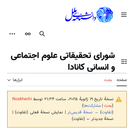
رش
ه
منوی اصلی
حتوا
جستجو
ظاهر
ابزارها
شورای تحقيقاتی علوم اجتماعی
و انسانی کانادا
تغییر وضعیت فهرست محتویات
صفحه
بحث
ابزارها
نسخهٔ تاریخ ‏۱۹ ژانویهٔ ۲۰۲۵، ساعت ۲۱:۳۴ توسط
Noskhechi
(
بحث
|
مشارکت‌ها
)
(
تفاوت
)
→ نسخهٔ قدیمی‌تر
| نمایش نسخهٔ فعلی (تفاوت) |
نسخهٔ جدیدتر ← (تفاوت)