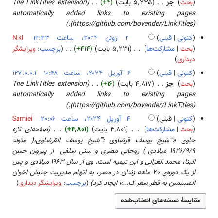
ا
۲
بحث
جز
۵٬۲۳۵ بایت
+۴
The LinkTitles extension
و
هٔ
ن
ئ
ی
ژ
automatically added links to existing pages
ی
۲
خ
ی
ش
و
(https://github.com/bovender/LinkTitles).
ر
۰
ل
هٔ
ئ
ا
کنونی
قبلی
Niki
۲
ا
۲
ن
ی
بحث
مشارکت‌ها
۵٬۲۳۱ بایت
+۴۱۴
برچسب
:
ویرایشگر
۵
ص
۰
۲
ش
ب
دیداری
ۀ
۲
۰
د
کنونی
قبلی
127.0.0.1
و
۴
۲
و
۶
بحث
جز
۴٬۸۱۷ بایت
+۱۶
The LinkTitles extension
ی
۴
ن
آ
automatically added links to existing pages
ر
خ
و
(https://github.com/bovender/LinkTitles).
ا
ل
ر
ی
کنونی
قبلی
Samiei
ا
ی
ش
۴
بحث
مشارکت‌ها
۴٬۸۰۱ بایت
+۴٬۸۰۱
صفحه‌ای تازه
ص
ل
آ
حاوی «'''شیخ یوسف قرضاوی :'''شیخ یوسف القرضاوی،( متولد
ۀ
۲
و
۱۹۲۶/۹/۹ میلادی ) روحانی مصری و سنی سلفی از پیروان حسن
و
۰
ر
البنا، محمد الغزالی و ابن تیمیه است. وی از سال 1963 میلادی و پس
ی
۲
ی
از یک دوره‌ي 20 ماهه زندان در مصر، به اتهام مدیریت جنبش اخوان
ر
۴
ل
المسلمین به قطر سفر ک...» ایجاد کرد
برچسب
:
ویرایشگر دیداری
ا
۲
ی
۰
ش
۲