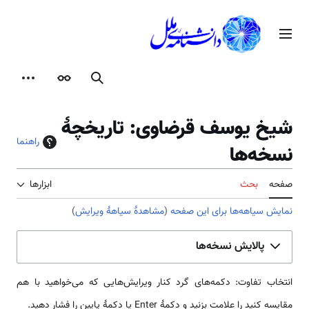
رش
ه
منوی اصلی
حتوا
جستجو
ظاهر
ابزارها
شیخ یوسف قرضاوی: تاریخچهٔ
راهنما
نسخه‌ها
صفحه
بحث
ابزارها
نمایش سیاهه‌ها برای این صفحه
(
مشاهدهٔ سیاههٔ ویرایش
)
پالایش نسخه‌ها
انتخاب تفاوت: دکمه‌های گرد کنار ویرایش‌هایی که می‌خواهید با هم
مقایسه کنید را علامت بزنید و دکمهٔ Enter یا دکمهٔ پایین را فشار دهید.