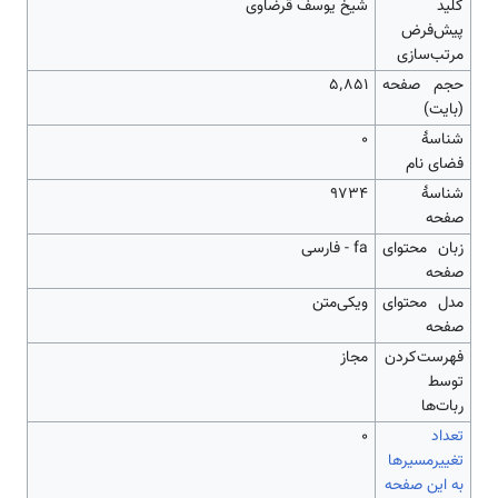
کلید
شیخ یوسف قرضاوی
پیش‌فرض
مرتب‌سازی
حجم صفحه
۵٬۸۵۱
(بایت)
شناسهٔ
0
فضای نام
شناسهٔ
9734
صفحه
زبان محتوای
fa - فارسی
صفحه
مدل محتوای
ویکی‌متن
صفحه
‌فهرست‌کردن
مجاز
توسط
ربات‌ها
تعداد
۰
تغییرمسیرها
به این صفحه