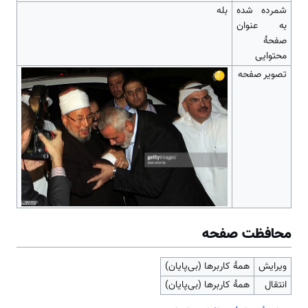
شمرده شده
بله
به عنوان
صفحهٔ
محتوایی
تصویر صفحه
محافظت صفحه
ویرایش
همهٔ کاربرها (بی‌پایان)
انتقال
همهٔ کاربرها (بی‌پایان)