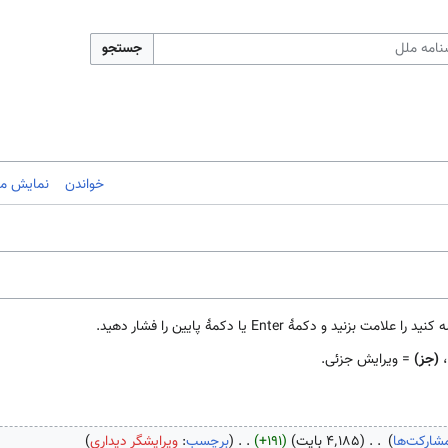
جستجو
خواندن
نمایش مب
مهٔ Enter یا دکمهٔ پایین را فشار دهید.
،
(جز)
= ویرایش جزئی.
شارکت‌ها
۴٬۱۸۵ بایت
+۱۹۱
برچسب
:
ویرایشگر دیداری