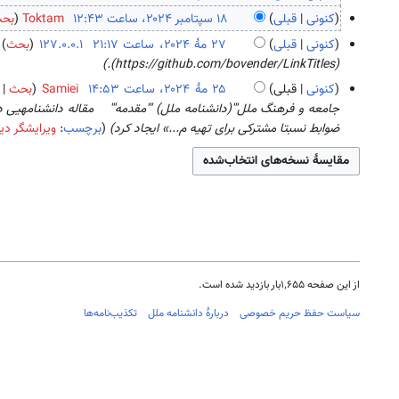
ب
۱
کنونی
قبلی
Toktam
بح
د
ا
ب
۱
کنونی
قبلی
127.0.0.1
بحث
و
ک
د
۸
۲
(https://github.com/bovender/LinkTitles).
ن
ت
و
س
۷
کنونی
قبلی
Samiei
بحث
خ
ب
ن
پ
م
۲
جامعه و فرهنگ ملل'''(دانشنامه ملل) '''مقدمه''' مقاله دانشنامه­یی 
ل
ر
خ
ت
هٔ
۵
ضوابط نسبتا مشترکی برای تهیه م...» ایجاد کرد
برچسب
:
ویرایشگر دی
ا
۲
ل
ا
۲
م
ص
۰
ا
م
۰
هٔ
ۀ
۲
ص
ب
۲
۲
و
۴
ۀ
ر
۴
۰
ی
و
۲
۲
ر
ی
۰
۴
ا
ر
۲
ی
ا
۴
از این صفحه ۱٬۶۵۵بار بازدید شده است.
ش
ی
ش
سیاست حفظ حریم خصوصی
دربارهٔ دانشنامه ملل
تکذیب‌نامه‌ها