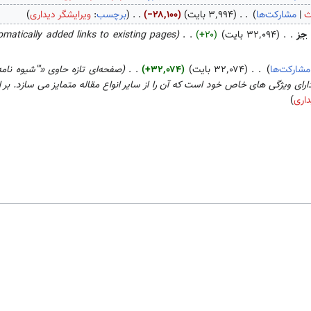
ث
مشارکت‌ها
۳٬۹۹۴ بایت
−۲۸٬۱۰۰
برچسب
:
ویرایشگر دیداری
جز
۳۲٬۰۹۴ بایت
+۲۰
omatically added links to existing pages
مشارکت‌ها
۳۲٬۰۷۴ بایت
+۳۲٬۰۷۴
صفحه‌ای تازه حاوی «'''شیوه نام
دارای ویژگی های خاص خود است که آن را از سایر انواع مقاله متمایز می سازد. بر 
داری