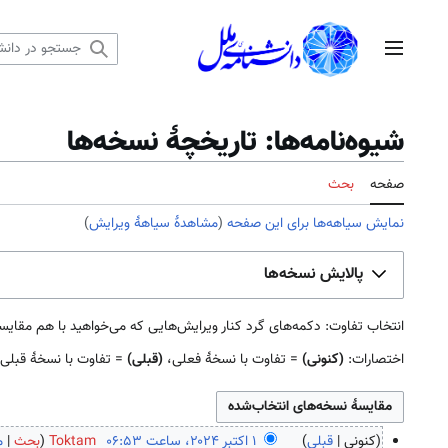
رش
ه
منوی اصلی
حتوا
شیوه‌نامه‌ها: تاریخچهٔ نسخه‌ها
صفحه
بحث
نمایش سیاهه‌ها برای این صفحه
(
مشاهدهٔ سیاههٔ ویرایش
)
پالایش نسخه‌ها
انتخاب تفاوت: دکمه‌های گرد کنار ویرایش‌هایی که می‌خواهید با هم مقایسه کنید را علامت بزنید و دک
اختصارات:
(کنونی)
= تفاوت با نسخهٔ فعلی،
(قبلی)
= تفاوت با نسخهٔ قبلی
کنونی
قبلی
Toktam
بحث
م