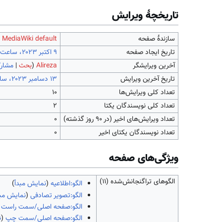
تاریخچۀ ویرایش
سازندۀ صفحه
MediaWiki default
(
تاریخ ایجاد صفحه
آخرین ویرایشگر
Alireza
(
بحث
|
مشارک
تاریخ آخرین ویرایش
تعداد کلی ویرایش‌ها
۱۰
تعداد کلی نویسندگان یکتا
۲
تعداد ویرایش‌های اخیر (در ۹۰ روز گذشته)
۰
تعداد نویسندگان یکتای اخیر
۰
ويژگی‌های صفحه
الگوهای تراگنجانش‌شده (۱۱)
الگو:اطلاعیه
(
نمایش مبدأ
)
الگو:تصویر تصادفی
(
نمایش مبد
الگو:صفحه اصلی/سمت راست
(
الگو:صفحه اصلی/سمت چپ
(
ن