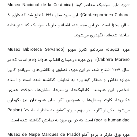
-موزه ملی سرامیک معاصر کوبا (Museo Nacional de la Cerámica
Contemporánea Cubana): این موزه سال ۱۹۹۰ افتتاح شد که دارای ۸
سالن مجزا است. در این مجموعه، اشیاء و ظروف سرامیک که هنرمندانه
ساخته شده‌اند، نگهداری می‌شوند.
موزه کتابخانه سرباندو کابررا مورنو (Museo Biblioteca Servando
Cabrera Moreno): این موزه در میدان انقلاب هاوانا واقع است که در
سال ۲۰۰۷ افتتاح شد، در این موزه، تصاویر و نقاشی‌های سرباندو کابررا
مورنو؛ نقاش و متفکر کوبایی؛ به نمایش گذاشته شده است و اسناد
شخصی این هنرمند، کاتالوگ‌ها، پوسترها، نشان‌ها، مجلات هنری،
عکس‌ها، کارت پستال‌ها و همچنین آثار سایر هنرمندان نیز نگهداری
می‌شود. یکی از آثار بسیار مهم مورنو "عشق به خاطر انسانیت" (Pasion
por la humanidad) است که در این موزه به نمایش گذاشته شده است.
موزه ورق مارکز د پرادو آمنو (Museo de Naipe Marques de Prado