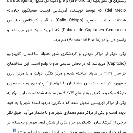
رستوران ال فلوریدیتا (El Floridita) و لا بودگیتا دل مدیوا (La Bodeguita
del Medio) که توسط نویسنده آمریکایی ارنست همینگوی جاودانه
شده‌اند، خیابان ابیسپو (Calle Obispo) ، قصر کاپیتانس خنرالس
(Palacio de Capitanes Generales) که امروزه موزه شهر می‌باشد و
پاسئو دل پرادو (Paseo del Prado) نام برد.
یکی دیگر از مراکز دیدنی و گردشگری شهر هاوانا ساختمان کاپیتولیو
(Capitolio) می‌باشد که در بخش قدیمی هاوانا واقع است. این ساختمان
در سال ۱۹۲۹ در هاوانا ساخته شده و مرکز کنگره دولت و یا مرکز اداری
جمهوری در کوبا بود، این ساختمان با الهام از کاپیتولیوی رم با معماری
نئوکلاسیک و با گنبدی به ارتفاع 91/73 متر ساخته شده است، این مرکز به
یکی از مراکز توریستی تبدیل شده که بالاترین بازدیدکننده شهر را به خود
دیده است و یکی از مراکز مهم معماری شهر هاوانا بشمار می‌آید، طبق نظر
برخی از کارشناسان، کاپیتولیو جزو یکی از شش قصر مهم و برجسته در
]
۱
[
سطح جهانی محسوب می‌شود و یکی از نمادهای شهر هاوانا می‌باشد.