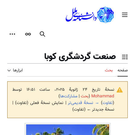
رش
ه
منوی اصلی
حتوا
جستجو
ظاهر
ابزارها
صنعت گردشگری کوبا
تغییر وضعیت فهرست محتویات
صفحه
بحث
ابزارها
نسخهٔ تاریخ ‏۲۴ ژانویهٔ ۲۰۲۵، ساعت ۱۶:۵۱ توسط
Mohammad
(
بحث
|
مشارکت‌ها
)
(
تفاوت
)
→ نسخهٔ قدیمی‌تر
| نمایش نسخهٔ فعلی (تفاوت) |
نسخهٔ جدیدتر ← (تفاوت)