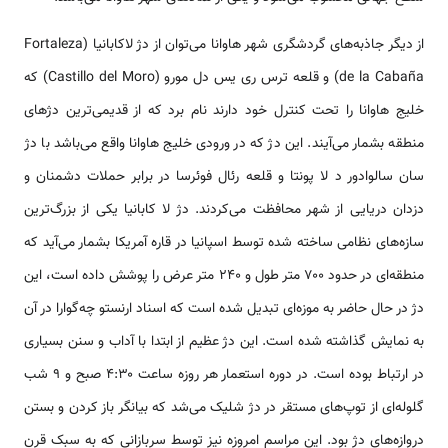
از دیگر جاذبه‌های گردشگری شهر هاوانا می‌توان از دژ لاکابانیا (Fortaleza
de la Cabaña) و قلعه ترس ری یس دل مورو (Castillo del Moro) که
خلیج هاوانا را تحت کنترل خود دارند نام برد که از قدیمی‌ترین دژهای
منطقه بشمار می‌آیند. این دژ که در ورودی خلیج هاوانا واقع می‌باشد با دژ
سان سالوادور د لا پونتا و قلعه رئال فوئرسا در برابر حملات دشمنان و
دزدان دریایی از شهر محافظت می‌کردند. دژ لا کابانیا یکی از بزرگ‌ترین
سازه‌های نظامی ساخته شده توسط اسپانیا در قاره آمریکا بشمار می‌آید که
منطقه‌ای در حدود ۷۰۰ متر طول و ۲۴۰ متر عرض را پوشش داده است، این
دژ در حال حاضر به موزه‌ای تبدیل شده است که اسناد ارنستو چه‌گوارا در آن
به نمایش گذاشته شده است. این دژ عظیم از ابتدا با آداب و سنن بسیاری
در ارتباط بوده است. در دوره استعمار هر روزه ساعت ۴:۳۰ صبح و ۹ شب
گلوله‌ای از توپ‌های مستقر در دژ شلیک می‌شد که بیانگر باز کردن و بستن
دروازه‌های دژ بود. این مراسم امروزه نیز توسط سربازانی که به سبک قرن