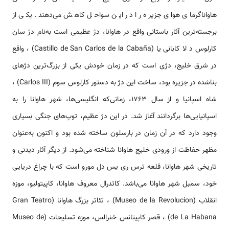
هاواناگرمای هوای جزیره را در این سواحل کاهش می‌دهند. یکی از
برجسته‌ترین آثار باستانی واقع در هاوانا، دژ عظیمی است به‌نام دژ سان
کارلوس د لا کابانی یا (Castillo de San Carlos de la Cabaña) ، واقع
در شرق خلیج، دژی است که در زمان خودش یکی از بزرگ‌ترین دژهای
بناشده در جزیره بود، ساخت این دژ به دستور کارلوس سوم (Carlos III) ،
شاه اسپانیا و از سال ۱۷۶۳، زمانی‌که انگلیسی‌ها، شهر هاوانا را به
اسپانیایی‌ها برگردانند آغاز شد. در این دژ عظیم، توپ‌های جنگی بسیاری
وجود دارد که در آن زمان در بارسلون ساخته شده بود و اکنون به‌عنوان
مظهر حفاظت از ورودی خلیج هاوانا شناخته می‌شود. از دیگر آثار دیدنی و
تاریخی شهر هاوانا، قلعه ترس ری یس دل مورو است که با چراغ دریایی
خود، سمبل شهر هاوانا می‌باشد. کاتدرال معروف هاوانا، کاپیتولیو، موزه
انقلاب (Museo de la Revolucion) ، تئاتر بزرگ هاوانا (Gran Teatro
de La Habana) ، قصر کاپیتانس خنرالس، موزه تسلیحات (Museo de