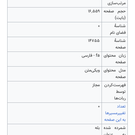
مرتب‌سازی
حجم صفحه
۱۶٬۵۵۹
(بایت)
شناسهٔ
0
فضای نام
شناسهٔ
14755
صفحه
زبان محتوای
fa - فارسی
صفحه
مدل محتوای
ویکی‌متن
صفحه
‌فهرست‌کردن
مجاز
توسط
ربات‌ها
تعداد
۰
تغییرمسیرها
به این صفحه
شمرده شده
بله
به عنوان