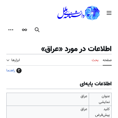
رش
ه
منوی اصلی
حتوا
جستجو
ظاهر
ابزارها
اطلاعات در مورد «عراق»
صفحه
بحث
ابزارها
راهنما
اطلاعات پایه‌ای
عنوان
عراق
نمایشی
کلید
عراق
پیش‌فرض