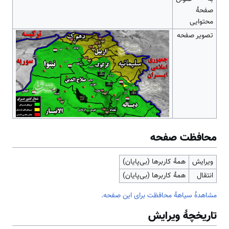
صفحهٔ
محتوایی
تصویر صفحه
محافظت صفحه
ویرایش
همهٔ کاربرها (بی‌پایان)
انتقال
همهٔ کاربرها (بی‌پایان)
مشاهدۀ سیاهۀ محافظت برای این صفحه.
تاریخچۀ ویرایش