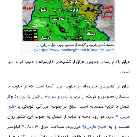
نقشه کشور عراق، برگرفته از مشرق نیوز، قابل بازیابی از
https://www.mashreghnews.ir/news/1210853/
عراق با نام رسمی جمهوری عراق از کشورهای خاورمیانه و جنوب غرب آسیا
است.
عراق از کشورهای خاورمیانه و جنوب غرب آسیا است که از جنوب با
عربستان سعودی و کویت، از غرب با
اردن
و
سوریه
، از شرق با
ایران
و از
شمال با ترکیه همسایه است. عراق در جنوب، مرز آبی کوچکی با
خلیج
فارس
دارد. دو رود دجله و فرات از شمال به جنوب این کشور روان
هستند و به
خلیج فارس
می‌ریزند. مساحت عراق ۴۳۸،۳۱۷ کیلومتر
مربع است.کردستان عراق منطقه‌ای خودمختار در بخش شمال کشور عراق