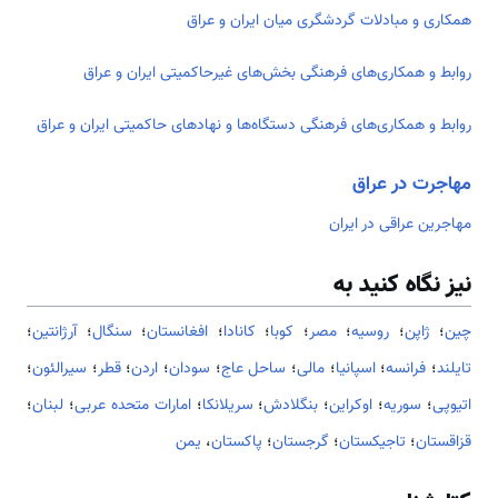
همکاری و مبادلات گردشگری میان ایران و عراق
روابط و همکاری‌های فرهنگی بخش‌های غیرحاکمیتی ایران و عراق
روابط و همکاری‌های فرهنگی دستگاه‌ها و نهادهای حاکمیتی ایران و عراق
مهاجرت در عراق
مهاجرین عراقی در ایران
نیز نگاه کنید به
چین
؛
ژاپن
؛
روسیه
؛
مصر
؛
کوبا
؛
کانادا
؛
افغانستان
؛
سنگال
؛
آرژانتین
؛
تایلند
؛
فرانسه
؛
اسپانیا
؛
مالی
؛
ساحل عاج
؛
سودان
؛
اردن
؛
قطر
؛
سیرالئون
؛
اتیوپی
؛
سوریه
؛
اوکراین
؛
بنگلادش
؛
سریلانکا
؛
امارات متحده عربی
؛
لبنان
؛
قزاقستان
؛
تاجیکستان
؛
گرجستان
؛
پاکستان
،
یمن