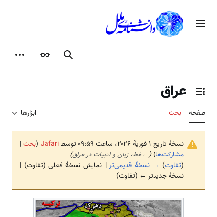
رش
ه
منوی اصلی
حتوا
جستجو
ظاهر
ابزارها
عراق
تغییر وضعیت فهرست محتویات
صفحه
بحث
ابزارها
نسخهٔ تاریخ ‏۱ فوریهٔ ۲۰۲۶، ساعت ۰۹:۵۹ توسط
Jafari
(
بحث
|
مشارکت‌ها
)
(
←
خط، زبان و ادبیات در عراق
)
(
تفاوت
)
→ نسخهٔ قدیمی‌تر
| نمایش نسخهٔ فعلی (تفاوت) |
نسخهٔ جدیدتر ← (تفاوت)