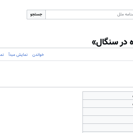
جستجو
ه در سنگال»
خواندن
نمایش مبدأ
نم