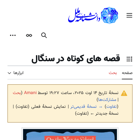
رش
ه
منوی اصلی
حتوا
جستجو
ظاهر
ابزارها
قصه های کوتاه در سنگال
تغییر وضعیت فهرست محتویات
صفحه
بحث
ابزارها
نسخهٔ تاریخ ‏۱۴ اوت ۲۰۲۵، ساعت ۱۹:۲۷ توسط
Amani
(
بحث
|
مشارکت‌ها
)
(
تفاوت
)
→ نسخهٔ قدیمی‌تر
| نمایش نسخهٔ فعلی (تفاوت) |
نسخهٔ جدیدتر ← (تفاوت)