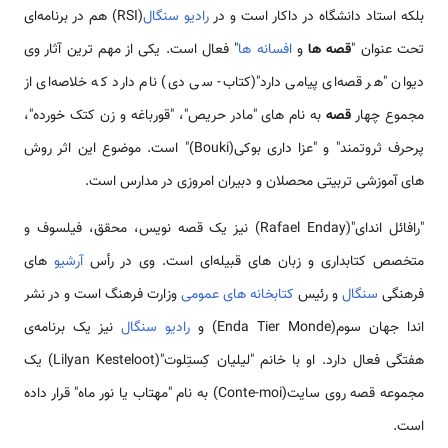
بلکه استاد دانشگاه در داکار است و در
رادیو سنگال
(RSI) هم در برنامه‌ای
تحت عنوان "
قصه ها
و
افسانه ها
" فعال است. یکی از مهم ترین آثار وی
دیوان "هر قصه‌ای پیامی دارد"(کتاب- سی دی) نام دارد که خلاصه‌ای از
مجموع چهار
قصه
به نام های "مادر حریص"، "قورباغه و زن کتک خورده"،
پرحرف ثروتمند" و "عزا داری بوکی(Bouki)" است. موضوع این اثر روش
های آموزشی تربیتی محصلان و دبیران امروزی در مدارس است.
"رافائل اندای"(Rafael Enday) نیز یک قصه نویس، محقق، فیلسوف و
متخصص کتابداری و زبان های قبیله‌ای است. وی در رأس
آرشیو
های
فرهنگی
سنگال
و رئیس
کتابخانه های عمومی
وزارت فرهنگ است و در نشر
اندا جهان سوم(Enda Tier Monde) و
رادیو سنگال
نیز یک برنامه‌ی
هفتگی فعال دارد. او با خانم "لیلیان کِستِلوت"(Lilyan Kesteloot) یک
مجموعه قصه روی سایت(Conte-moi) به نام "مهتاب یا نور ماه" قرار داده
است.