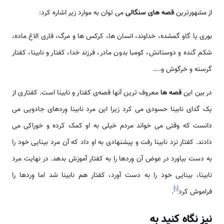
از مشهورترین
قصه های سنگالی
می توان به موارد زیر اشاره کرد:
بوری یا گاو گمشده، خداوند، انسان ها، کرکس ها و مرگ، فاری الاغ ماده،
شکم گنده و دوستانش، کومبا بدون مادر، فرزند خدا، کفتار و نابینا، کفتار
گرسنه و خرگوش و....
در بین این
قصه ها
معروف ترین آنها قصه‌ی کفتار و نابینا است. کفتاری از
یک گدای نابینا حسودی می کرد زیرا این مرد نابینا وِردهای جادویی می
دانست که وقتی می خواند مردم خیلی به او کمک کرده و خوراکی می
دادند. کفتار نزد نابینا رفت و پیشنهادی به او داد که آن مرد بینایی خود را
به دست بیاورد در عوض آن وِردها را به کفتار آموزش بدهد. در نهایت مرد
نابینا، بینایی خود را به دست آورد، کفتار هم نابینا شد اما وِردها را
]
۱
[
فراموش کرد
.
نیز نگاه کنید به