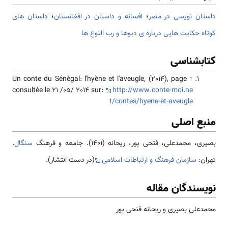
داستان نویسی در مصر
؛
افسانه و داستان در افغانستان
؛
داستان های
کوتاه حکایت هایی درباره ی دیوها و رب النوع ها
کتابشناسی
Un conte du Sénégal: l'hyène et l'aveugle, (2014), page
↑
consultée le 21 /05/ 2014 sur:
http://www.conte-moi.ne
t/contes/hyene-et-aveugle
منبع اصلی
بصیری، محمدعلی، فتحی پور، ریحانه (1401). جامعه و فرهنگ
سنگال
.
تهران:
سازمان فرهنگ و ارتباطات اسلامی
(در دست انتشار).
نویسندگان مقاله
محمدعلی بصیری و ریحانه فتحی پور